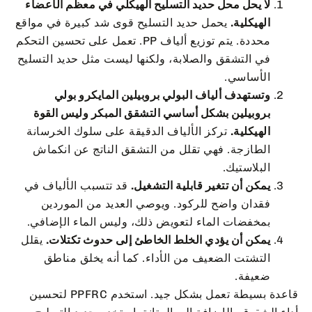
لا يحل محل حديد التسليح الهيكلي في معظم الأعضاء
الهيكلية.
يحمل حديد التسليح قوى شد كبيرة في مواقع
محددة. يتم توزيع ألياف PP. تعمل على تحسين التحكم
في التشقق والصلابة، ولكنها ليست مثل حديد التسليح
الأساسي.
وتستهدف ألياف البولي بروبيلين المايكرو بولي
بروبيلين بشكل أساسي التشقق المبكر وليس القوة
الهيكلية.
تركز الألياف الدقيقة على سلوك الخرسانة
الطازجة. فهي تقلل من التشقق الناتج عن انكماش
البلاستيك.
يمكن أن تتغير قابلية التشغيل.
قد تتسبب الألياف في
فقدان واضح للركود. ويوصي العديد من الموردين
بمخفضات الماء لتعويض ذلك، وليس الماء الإضافي.
يمكن أن يؤدي الخلط الخاطئ إلى حدوث تكتلات.
يقلل
التشتت الضعيف من الأداء. كما أنه يخلق مناطق
ضعيفة.
قاعدة بسيطة تعمل بشكل جيد. استخدم PPFRC لتحسين