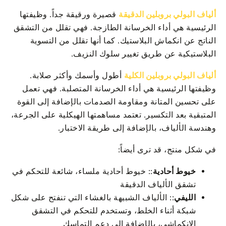
ألياف البولي بروبلين الدقيقة
قصيرة ورقيقة جداً. وظيفتها
الرئيسية هي أداء الخرسانة الطازجة. فهي تقلل من التشقق
الناتج عن انكماش البلاستيك. كما أنها تقلل من التسوية
البلاستيكية عن طريق تغيير سلوك النزيف.
ألياف البولي بروبلين الكلية
أطول وأسمك وأكثر صلابة.
وظيفتها الرئيسية هي أداء الخرسانة المتصلبة. فهي تعمل
على تحسين المتانة ومقاومة الصدمات بالإضافة إلى القوة
المتبقية بعد التكسير. تعتمد مساهمتها الهيكلية على الجرعة،
وهندسة الألياف، بالإضافة إلى طريقة الاختبار.
في شكل منتج، قد ترى أيضاً:
خيوط أحادية
:: خيوط أحادية ملساء، شائعة للتحكم في
تشقق الألياف الدقيقة
الليفي
:: الألياف الشبيهة بالغشاء التي تنفتح على شكل
شبكة أثناء الخلط، وتستخدم للتحكم في التشقق
الانكماشي، بالإضافة إلى دعم التماسك