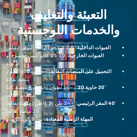
التعبئة والتغليف
والخدمات اللوجستية
العبوات الداخلية:
0.6-3 كجم أكياس البولي إيثيلين
العبوات الخارجية:
10-25 كجم كيس منسوج أو
كرتونة
التحميل على المنصات النقالة:
~حوالي 500 كجم/
منصة نقالة
20′ حاوية 20′:
~10 أطنان (≈1 طن/منصة، 10
منصات نقالة)
40′ المقر الرئيسي:
~24 طن (1.2 طن/منصة نقالة،
20 منصة نقالة)
المهلة الزمنية المعتادة:
من 5 إلى 10 أيام