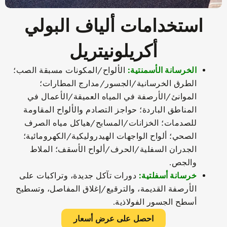
استخدامات ألياف البولي
أكريلونيتريل
الخرسانة الأسمنتية:
الألواح/المكونات مسبقة الصب؛
الطرق الخرسانية/الجسور/مدارج المطارات؛
الموانئ/الأرصفة في المياه العميقة/الأعمال في
المناطق الباردة؛ حواجز التصادم والألواح المقاومة
للصدمات؛ الخزانات/المسابح/هياكل مياه الصرف
الصحي؛ ألواح الواجهات الهيدروليكية/الكهرومائية؛
الجدران السفلية/الحرف/ألواح الأسقف؛ الملاط
والجص.
خرسانة أسفلتية:
دورات تآكل جديدة، وتراكبات على
الأرصفة القديمة، والترقيع/إغلاق المفاصل، وتسطيح
أسطح الجسور الفولاذية.
احصل على عرض أسعار