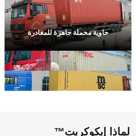
حاوية محملة جاهزة للمغادرة
لماذا إيكوكريت™