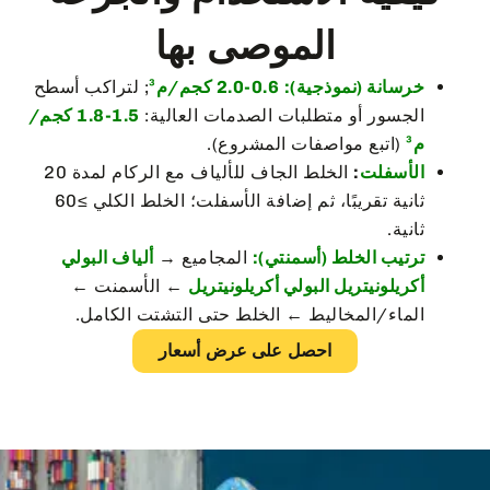
الموصى بها
خرسانة (نموذجية):
0.6-2.0 كجم/م³
; لتراكب أسطح
الجسور أو متطلبات الصدمات العالية:
1.5-1.8 كجم/
م³
(اتبع مواصفات المشروع).
الأسفلت
:
الخلط الجاف للألياف مع الركام لمدة 20
ثانية تقريبًا، ثم إضافة الأسفلت؛ الخلط الكلي ≥60
ثانية.
ترتيب الخلط (أسمنتي):
المجاميع →
ألياف البولي
أكريلونيتريل البولي أكريلونيتريل
← الأسمنت ←
الماء/المخاليط ← الخلط حتى التشتت الكامل.
احصل على عرض أسعار