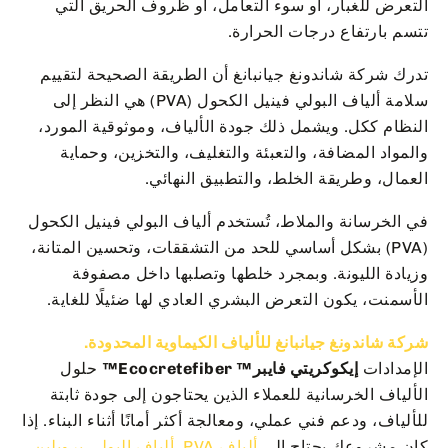
التعرض للغبار، أو سوء التعامل، أو ظروف الحريق التي
تتسم بارتفاع درجات الحرارة.
تدرك شركة شاندونغ جيانبانغ أن الطريقة الصحيحة لتقييم
سلامة ألياف البولي فينيل الكحول (PVA) هي النظر إلى
النظام ككل. ويشمل ذلك جودة الألياف، وموثوقية المورد،
والمواد المضافة، والتعبئة والتغليف، والتخزين، وحماية
العمال، وطريقة الخلط، والتطبيق النهائي.
في الخرسانة والملاط، تُستخدم ألياف البولي فينيل الكحول
(PVA) بشكل أساسي للحد من التشققات، وتحسين المتانة،
وزيادة الليونة. وبمجرد خلطها وتصلبها داخل مصفوفة
الأسمنت، يكون التعرض البشري العادي لها ضئيلًا للغاية.
شركة شاندونغ جيانبانغ للألياف الكيماوية المحدودة.
الإمدادات
إيكوكريتي فايبر™ Ecocretefiber™
حلول
الألياف الخرسانية للعملاء الذين يحتاجون إلى جودة ثابتة
للألياف، ودعم فني عملي، ومعالجة أكثر أمانًا أثناء البناء. إذا
كان مشروعك يحتاج إلى
ألياف PVA
,
ألياف البولي بروبلين
,