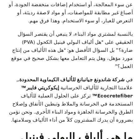
عن سوء المعالجة، أو استخدام إضافات منخفضة الجودة، أو
أصباغ غير مطابقة للمواصفات، أو مواد لاصقة رديئة، أو
التعرض للغبار، أو سوء الاستخدام. وهذا فرق مهم.
بالنسبة لمشتري مواد البناء، لا ينبغي أن يقتصر السؤال
الحقيقي على “هل ألياف البولي فينيل الكحول (PVA)
ضارة؟” بل السؤال الأفضل هو: “هل هذه الألياف من إنتاج
مورد مؤهل، وهل يتم التعامل معها بشكل صحيح في موقع
العمل؟”
في
شركة شاندونغ جيانبانغ للألياف الكيماوية المحدودة.
,
علامتنا التجارية للألياف الخرسانية
إيكوكريتي فايبر™
Ecocretefiber™
تركز على الحلول العملية للألياف
المستخدمة في الخرسانة والملاط وتبطين الأنفاق وإصلاح
الطرق والخرسانة الجاهزة ومواد البناء الأخرى. ونحن نؤمن
بضرورة أن يدرك المشترون كلاً من أداء الألياف وسلامتها.
ما هي ألياف البولي فينيل