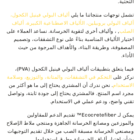
التحتية.
تشمل توجهات منتجاتنا ما يلي
ألياف البولي فينيل الكحول،
ألياف البولي بروبيلين، الألياف الاصطناعية الكبيرة، ألياف
الصلب
, ، وألياف أخرى لتقوية الخرسانة. نساعد العملاء على
اختيار الألياف المناسبة بناءً على نوع التشققات، وتصميم
المصفوفة، وطريقة البناء، والأهداف المرجوة من حيث
الأداء.
فيما يتعلق بتطبيقات ألياف البولي فينيل الكحول (PVA)،
نركز على
التحكم في التشققات، والمتانة، والتوزيع، وسلامة
الاستخدام
. نحن ندرك أن المشتري يحتاج إلى ما هو أكثر من
مجرد اسم المنتج. فالمشتري يحتاج إلى جودة ثابتة، وتواصل
تقني واضح، ودعم عملي في الاستخدام.
يمكن لـ Ecocretefiber™ تقديم الدعم للمقاولين
والموزعين ومصانع الخرسانة الجاهزة ومنتجي ملاط الإصلاح
ومصنعي الخرسانة مسبقة الصب من خلال تقديم التوجيهات
بشأن اختيار ألياف الخرسانة وطرق استخدامها.