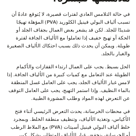
في حالة التلامس العادي لفترات قصيرة، لا يُتوقع عادةً أن
تسبب ألياف البولي فينيل الكلوريد (PVA) المؤهلة تهيجًا
شديدًا للجلد. لكن قد يشعر بعض العمال بجفاف الجلد أو
الحكة أو تهيج خفيف إذا تعاملوا مع الألياف الجافة لفترة
طويلة. ويمكن أن يحدث ذلك بسبب احتكاك الألياف الصغيرة
والغبار بالجلد.
الحل بسيط. يجب على العمال ارتداء القفازات والأكمام
الطويلة عند التعامل مع كميات كبيرة من الألياف الجافة. إذا
لامس غبار الألياف الجلد، يجب على العامل غسل المنطقة
بالماء النظيف. وإذا استمر التهيج، يجب على العامل التوقف
عن التعرض لهذه المواد وطلب المشورة الطبية.
في محطات الخرسانة، يحدث التعرض الرئيسي أثناء فتح
الأكياس، وتغذية الألياف، وتنظيف منطقة الخلط. وبمجرد
خلط ألياف البولي فينيل أسيتات (PVA) مع الملاط الرطب
أو الخرسانة، ينخفض غبار الألياف المتطاير بشكل كبير.