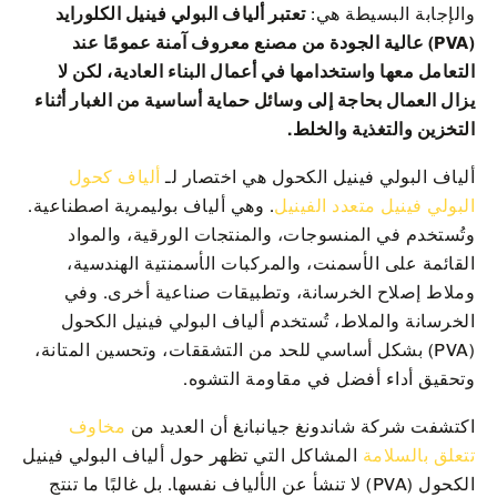
والإجابة البسيطة هي:
تعتبر ألياف البولي فينيل الكلورايد
(PVA) عالية الجودة من مصنع معروف آمنة عمومًا عند
التعامل معها واستخدامها في أعمال البناء العادية، لكن لا
يزال العمال بحاجة إلى وسائل حماية أساسية من الغبار أثناء
التخزين والتغذية والخلط.
ألياف البولي فينيل الكحول هي اختصار لـ
ألياف كحول
البولي فينيل متعدد الفينيل
. وهي ألياف بوليمرية اصطناعية.
وتُستخدم في المنسوجات، والمنتجات الورقية، والمواد
القائمة على الأسمنت، والمركبات الأسمنتية الهندسية،
وملاط إصلاح الخرسانة، وتطبيقات صناعية أخرى. وفي
الخرسانة والملاط، تُستخدم ألياف البولي فينيل الكحول
(PVA) بشكل أساسي للحد من التشققات، وتحسين المتانة،
وتحقيق أداء أفضل في مقاومة التشوه.
اكتشفت شركة شاندونغ جيانبانغ أن العديد من
مخاوف
تتعلق بالسلامة
المشاكل التي تظهر حول ألياف البولي فينيل
الكحول (PVA) لا تنشأ عن الألياف نفسها. بل غالبًا ما تنتج