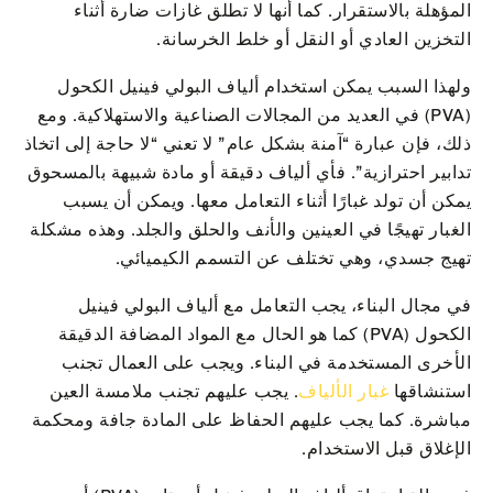
المؤهلة بالاستقرار. كما أنها لا تطلق غازات ضارة أثناء
التخزين العادي أو النقل أو خلط الخرسانة.
ولهذا السبب يمكن استخدام ألياف البولي فينيل الكحول
(PVA) في العديد من المجالات الصناعية والاستهلاكية. ومع
ذلك، فإن عبارة “آمنة بشكل عام” لا تعني “لا حاجة إلى اتخاذ
تدابير احترازية”. فأي ألياف دقيقة أو مادة شبيهة بالمسحوق
يمكن أن تولد غبارًا أثناء التعامل معها. ويمكن أن يسبب
الغبار تهيجًا في العينين والأنف والحلق والجلد. وهذه مشكلة
تهيج جسدي، وهي تختلف عن التسمم الكيميائي.
في مجال البناء، يجب التعامل مع ألياف البولي فينيل
الكحول (PVA) كما هو الحال مع المواد المضافة الدقيقة
الأخرى المستخدمة في البناء. ويجب على العمال تجنب
استنشاقها
غبار الألياف
. يجب عليهم تجنب ملامسة العين
مباشرة. كما يجب عليهم الحفاظ على المادة جافة ومحكمة
الإغلاق قبل الاستخدام.