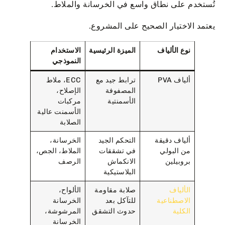
تُستخدم على نطاق واسع في الخرسانة والملاط.
يعتمد الاختيار الصحيح على المشروع.
نوع الألياف
الميزة الرئيسية
الاستخدام
النموذجي
ألياف PVA
ترابط جيد مع
ECC، ملاط
المصفوفة
الإصلاح،
الأسمنتية
مركبات
الأسمنت عالية
الصلابة
ألياف دقيقة
التحكم الجيد
الخرسانة،
من البولي
في تشققات
الملاط، الجص،
بروبيلين
الانكماش
الرصف
البلاستيكية
الألياف
صلابة مقاومة
الألواح،
الاصطناعية
للتآكل بعد
الخرسانة
الكلية
حدوث التشقق
المرشوشة،
الخرسانة