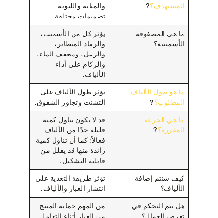
المستهدف؟
?
والمتانة والليونة
تصميمات مختلفة.
ما هي المصفوفة
يؤثر كل من الأسمنت،
الأسمنتية؟
والرماد المتطاير،
والرمل، ومخفف الماء،
والركام على أداء
الألياف.
ما هو طول الألياف
يؤثر طول الألياف على
المطلوب؟
?
التشتت وتجاوز الشقوق.
ما هي الجرعة
قد لا يكون تناول كمية
المقررة؟
?
قليلة جدًا من الألياف
فعالاً؛ كما أن تناول كمية
زائدة منها قد يقلل من
قابلية التشكيل.
كيف ستتم إضافة
تؤثر طريقة التغذية على
الألياف؟
انتشار الغبار والألياف.
هل يتم التحكم في
من المهم حماية المنتج
تعرض العمال؟
من الغبار أثناء التعامل