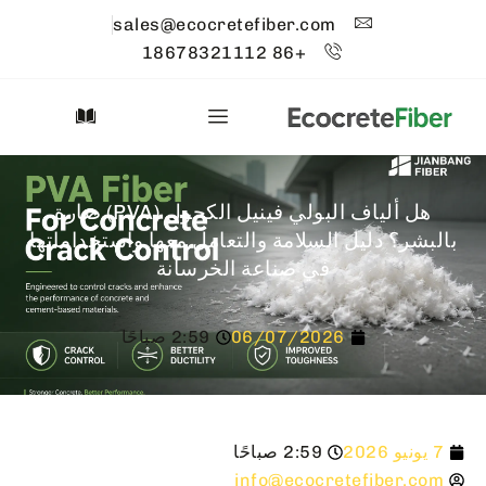
sales@ecocretefiber.com
+86 18678321112
هل ألياف البولي فينيل الكحول (PVA) ضارة
بالبشر؟ دليل السلامة والتعامل معها واستخداماتها
في صناعة الخرسانة
06/07/2026
2:59 صباحًا
7 يونيو 2026
2:59 صباحًا
info@ecocretefiber.com