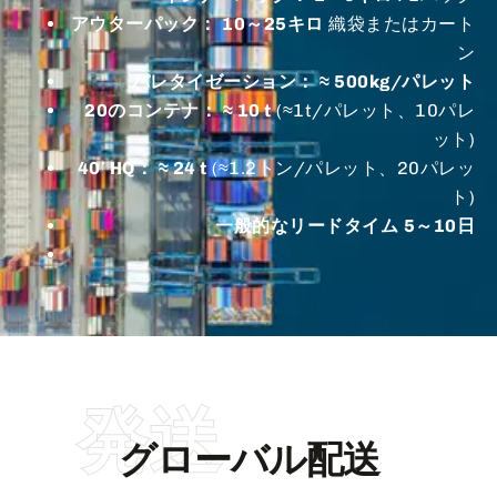
アウターパック：
10～25キロ
織袋またはカート
ン
パレタイゼーション：
≈ 500kg/パレット
20のコンテナ：
≈ 10 t
(≈1t/パレット、10パレ
ット)
40′ HQ：
≈ 24 t
(≈1.2トン/パレット、20パレッ
ト)
一般的なリードタイム
5～10日
発送
グローバル配送