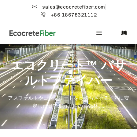
sales@ecocretefiber.com
+86 18678321112
エコクリート™ バサ
ルトファイバー
アスファルトやコンクリートを長持ちさせる、熱に安
定した耐アルカリ性の補強材。.