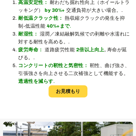
高温安定性：
耐わだち掘れ性向上（ホイールトラ
ッキング）
by 30%+
交通負荷が大きい場合。.
耐低温クラック性：
熱収縮クラックの発生を抑
制-低温性能
40%+まで
.
耐湿性：
湿潤／凍結融解気候での剥離や水濡れに
対する耐性を高める。.
疲労寿命：
道路疲労性能
2倍以上向上
, 寿命が延
びる。.
コンクリートの靭性と気密性：
靭性、曲げ強さ、
引張強さを向上させる二次補強として機能する。
透過性を減らす
.
お見積もり