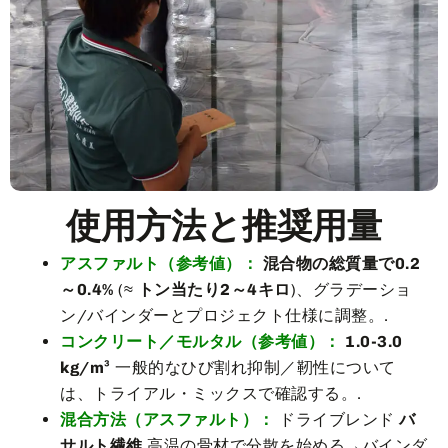
使用方法と推奨用量
アスファルト（参考値）：
混合物の総質量で0.2
～0.4%
(≈
トン当たり2～4キロ
)、グラデーショ
ン/バインダーとプロジェクト仕様に調整。.
コンクリート／モルタル（参考値）：
1.0-3.0
kg/m³
一般的なひび割れ抑制／靭性について
は、トライアル・ミックスで確認する。.
混合方法（アスファルト）：
ドライブレンド
バ
サルト繊維
高温の骨材で分散を始める→バインダ