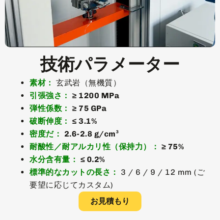
技術パラメーター
素材：
玄武岩（無機質）
引張強さ：
≥ 1200 MPa
弾性係数：
≥ 75 GPa
破断伸度：
≤ 3.1%
密度だ：
2.6-2.8 g/cm³
耐酸性／耐アルカリ性（保持力）：
≥ 75%
水分含有量：
≤ 0.2%
標準的なカットの長さ：
3 / 6 / 9 / 12 mm (ご
要望に応じてカスタム)
お見積もり