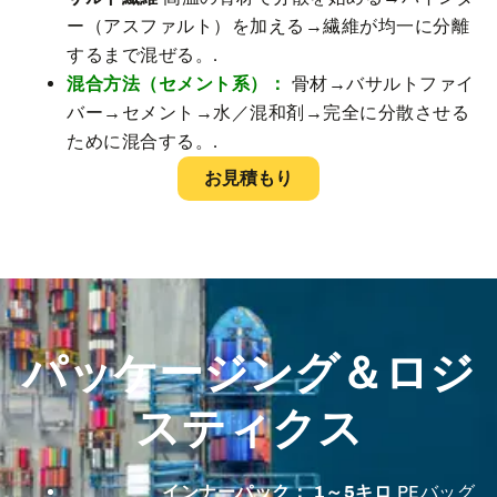
ー（アスファルト）を加える→繊維が均一に分離
するまで混ぜる。.
混合方法（セメント系）：
骨材→バサルトファイ
バー→セメント→水／混和剤→完全に分散させる
ために混合する。.
お見積もり
パッケージング＆ロジ
スティクス
インナーパック：
1～5キロ
PEバッグ