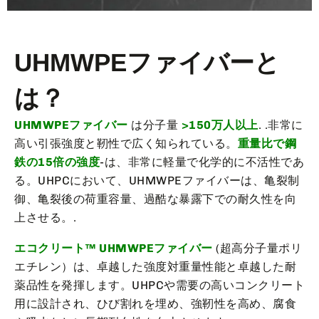
UHMWPEファイバーと
は？
UHMWPEファイバー
は分子量
>150万人以上
. .非常に
高い引張強度と靭性で広く知られている。
重量比で鋼
鉄の15倍の強度
-は、非常に軽量で化学的に不活性であ
る。UHPCにおいて、UHMWPEファイバーは、亀裂制
御、亀裂後の荷重容量、過酷な暴露下での耐久性を向
上させる。.
エコクリート™ UHMWPEファイバー
(超高分子量ポリ
エチレン）は、卓越した強度対重量性能と卓越した耐
薬品性を発揮します。UHPCや需要の高いコンクリート
用に設計され、ひび割れを埋め、強靭性を高め、腐食