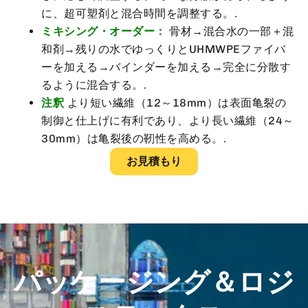
に、超可塑剤と混合時間を調整する。.
ミキシング・オーダー：
骨材→混合水の一部＋混
和剤→残りの水でゆっくりとUHMWPEファイバ
ーを加える→バインダーを加える→完全に分散す
るように混合する。.
注釈
より短い繊維（12～18mm）は表面亀裂の
制御と仕上げに有利であり、より長い繊維（24～
30mm）は亀裂後の靭性を高める。.
お見積もり
パッケージング＆ロジ