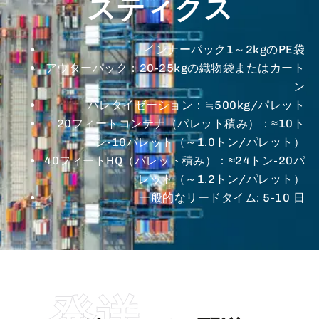
スティクス
インナーパック1～2kgのPE袋
アウターパック：20-25kgの織物袋またはカート
ン
パレタイゼーション：≒500kg/パレット
20フィートコンテナ（パレット積み）：≈10ト
ン-10パレット（～1.0トン/パレット）
40フィートHQ（パレット積み）：≈24トン-20パ
レット（～1.2トン/パレット）
一般的なリードタイム: 5-10 日
発送