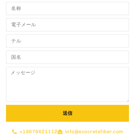
送信
+18678621112
info@ecocretefiber.com