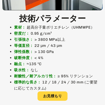
技術パラメーター
素材：
超高分子量ポリエチレン（UHMWPE）
密度だ：
0.95 g/cm³
引張強さ：
> 3800 MPa以上
等価直径：
22 μm / 43 μm
弾性係数：
> 130 GPa
破断伸度：
< 4%
融点：
≈135 °C
吸水性：
なし
耐酸性／耐アルカリ性：
≥ 95% リテンション
標準的な長さ：
12 / 18 / 24 / 30 mm (ご要望
に応じてカスタム)
お見積もり