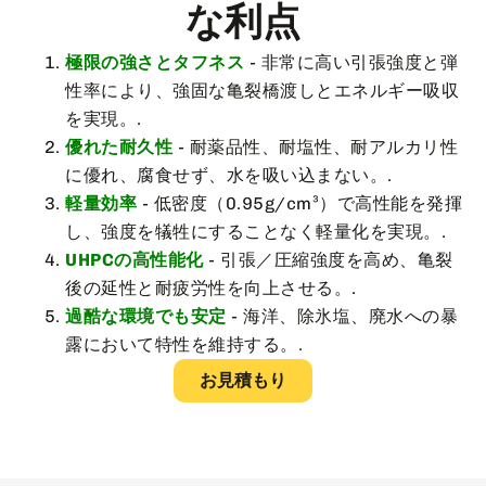
な利点
極限の強さとタフネス
- 非常に高い引張強度と弾
性率により、強固な亀裂橋渡しとエネルギー吸収
を実現。.
優れた耐久性
- 耐薬品性、耐塩性、耐アルカリ性
に優れ、腐食せず、水を吸い込まない。.
軽量効率
- 低密度（0.95g/cm³）で高性能を発揮
し、強度を犠牲にすることなく軽量化を実現。.
UHPCの高性能化
- 引張／圧縮強度を高め、亀裂
後の延性と耐疲労性を向上させる。.
過酷な環境でも安定
- 海洋、除氷塩、廃水への暴
露において特性を維持する。.
お見積もり