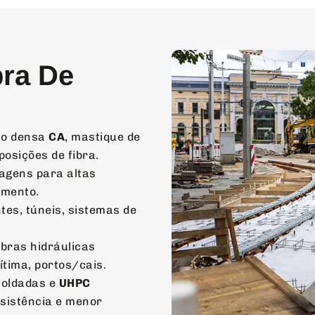
bra De
ão densa
CA
, mastique de
posições de fibra.
lagens para altas
amento.
es, túneis, sistemas de
bras hidráulicas
ítima, portos/cais.
moldadas e
UHPC
sistência e menor