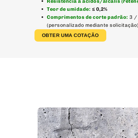
Resistência a ácidos/álcalis (reten
Teor de umidade:
≤ 0,2%
Comprimentos de corte padrão:
3 /
(personalizado mediante solicitação
OBTER UMA COTAÇÃO