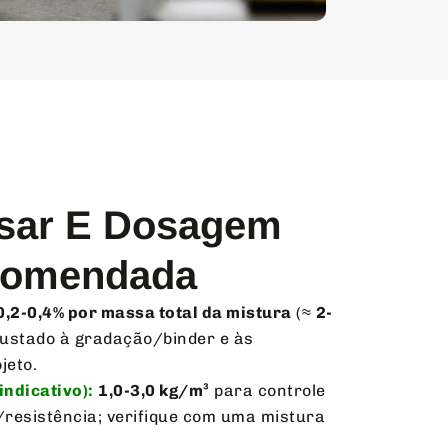
sar E Dosagem
omendada
0,2-0,4% por massa total da mistura
(≈
2-
ajustado à gradação/binder e às
jeto.
ndicativo):
1,0-3,0 kg/m³
para controle
resistência; verifique com uma mistura