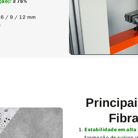
ção):
≥ 75%
 6 / 9 / 12 mm
)
Principa
Fibr
Estabilidade em alta
formação de sulcos (