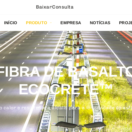
Baixar
Consulta
INÍCIO
PRODUTO
EMPRESA
NOTÍCIAS
PROJ
FIBRA DE BASALT
ECOCRETE™
 calor e resistente a álcalis para a longevidade do asf