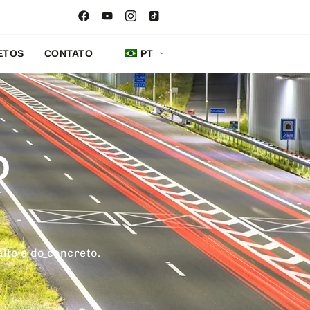
ETOS
CONTATO
PT
O
alto e do concreto.