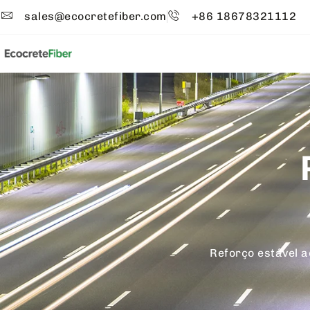
sales@ecocretefiber.com
+86 18678321112
Reforço estável ao