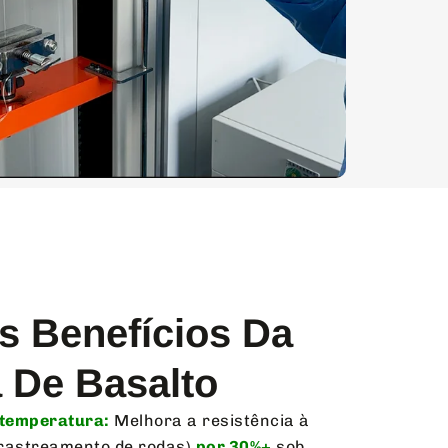
is Benefícios Da
a De Basalto
 temperatura:
Melhora a resistência à
rastreamento de rodas)
por 30%+
sob