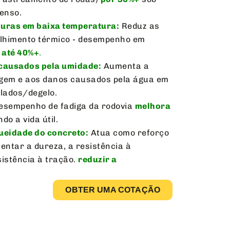
tenso.
duras em baixa temperatura:
Reduz as
lhimento térmico - desempenho em
s
até 40%+
.
 causados pela umidade:
Aumenta a
agem e aos danos causados pela água em
lados/degelo.
sempenho de fadiga da rodovia
melhora
do a vida útil.
ueidade do concreto:
Atua como reforço
ntar a dureza, a resistência à
sistência à tração.
reduzir a
OBTER UMA COTAÇÃO