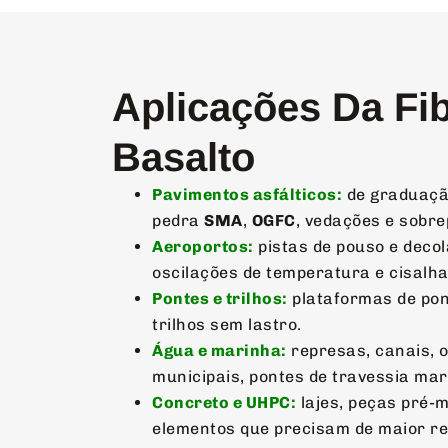
Aplicações Da Fi
Basalto
Pavimentos asfálticos:
de graduaç
pedra
SMA
,
OGFC
, vedações e sobre
Aeroportos:
pistas de pouso e deco
oscilações de temperatura e cisalh
Pontes e trilhos:
plataformas de pont
trilhos sem lastro.
Água e marinha:
represas, canais, o
municipais, pontes de travessia mar
Concreto e UHPC:
lajes, peças pré-
elementos que precisam de maior re