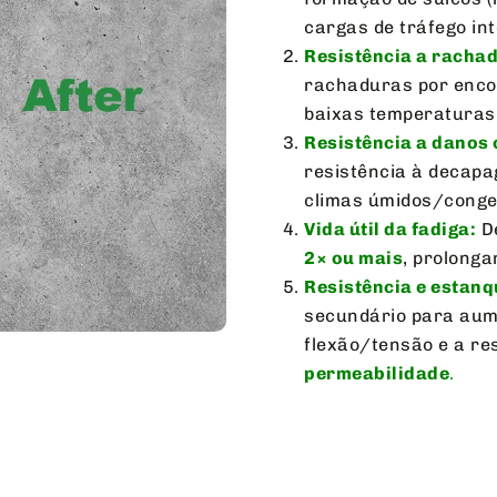
cargas de tráfego in
Resistência a racha
rachaduras por enco
baixas temperatura
Resistência a danos
resistência à decap
climas úmidos/conge
Vida útil da fadiga:
De
2× ou mais
, prolongan
Resistência e estanq
secundário para aume
flexão/tensão e a re
permeabilidade
.