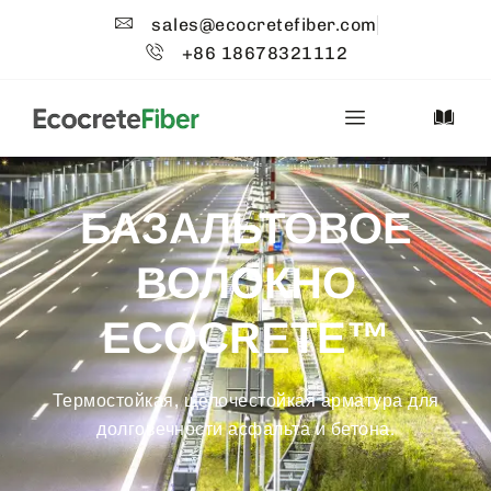
sales@ecocretefiber.com
+86 18678321112
БАЗАЛЬТОВОЕ
ВОЛОКНО
ECOCRETE™
Термостойкая, щелочестойкая арматура для
долговечности асфальта и бетона.