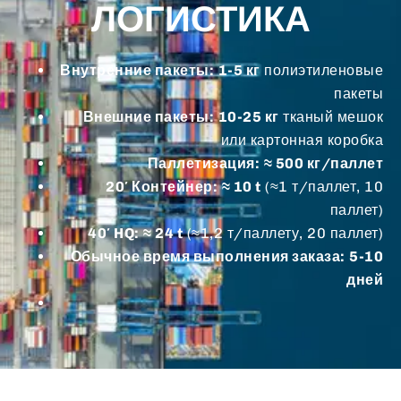
ЛОГИСТИКА
Внутренние пакеты:
1-5 кг
полиэтиленовые
пакеты
Внешние пакеты:
10-25 кг
тканый мешок
или картонная коробка
Паллетизация:
≈ 500 кг/паллет
20′ Контейнер:
≈ 10 t
(≈1 т/паллет, 10
паллет)
40′ HQ:
≈ 24 t
(≈1,2 т/паллету, 20 паллет)
Обычное время выполнения заказа:
5-10
дней