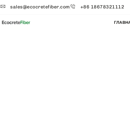
sales@ecocretefiber.com
+86 18678321112
ГЛАВН
E
Ряды скрепленных во