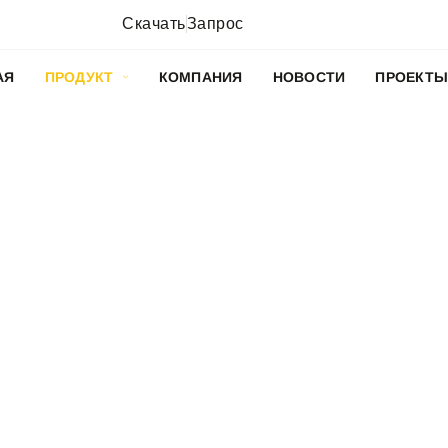
Скачать
Запрос
АЯ
ПРОДУКТ
КОМПАНИЯ
НОВОСТИ
ПРОЕКТ
COCRETE™ КЛЕЕН
СТАЛЬНАЯ ФИБР
дорастворимых клееных стальных волокон для быстрого
дисперсии и высокой прочности.