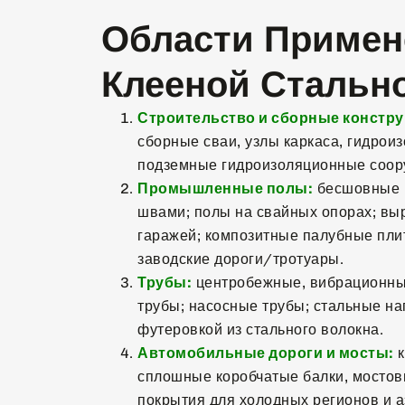
Области Примен
Клееной Стальн
Строительство и сборные констру
сборные сваи, узлы каркаса, гидрои
подземные гидроизоляционные соор
Промышленные полы:
бесшовные 
швами; полы на свайных опорах; в
гаражей; композитные палубные пли
заводские дороги/тротуары.
Трубы:
центробежные, вибрационны
трубы; насосные трубы; стальные н
футеровкой из стального волокна.
Автомобильные дороги и мосты:
к
сплошные коробчатые балки, мостов
покрытия для холодных регионов и а