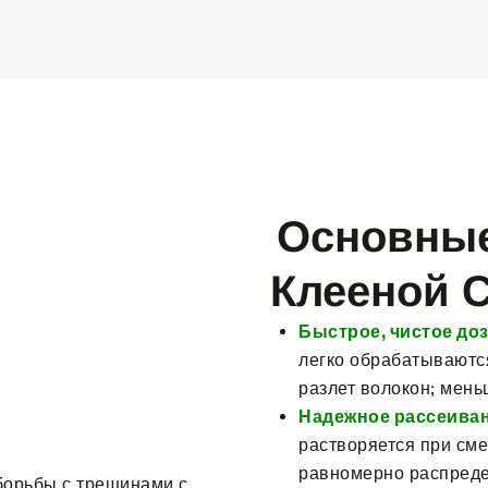
Основны
Клееной 
Быстрое, чистое до
легко обрабатываютс
разлет волокон; мень
Надежное рассеива
растворяется при см
равномерно распред