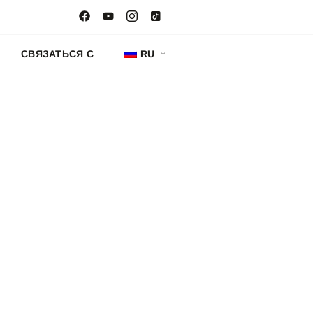
Ы
СВЯЗАТЬСЯ С
RU
АЯ
А
 дозирования, чистой