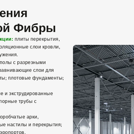
ения
ой Фибры
кции:
плиты перекрытия,
золяционные слои кровли,
ужения.
полы с разрезными
ыравнивающие слои для
ты; плотовые фундаменты;
е и экструдированные
апорные трубы с
оробчатые арки,
ые настилы и перекрытия;
эропортов.