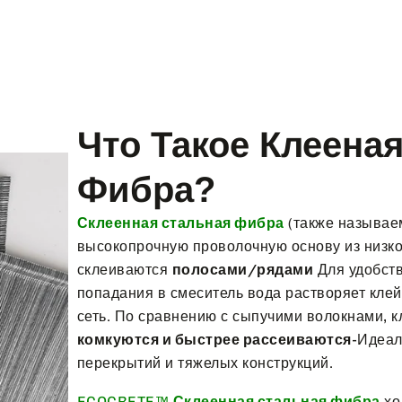
Что Такое Клеена
Фибра?
Склеенная стальная фибра
(также называем
высокопрочную проволочную основу из низко
склеиваются
полосами/рядами
Для удобств
попадания в смеситель вода растворяет клей
сеть. По сравнению с сыпучими волокнами, 
комкуются и быстрее рассеиваются
-Идеал
перекрытий и тяжелых конструкций.
ECOCRETE™
Склеенная стальная фибра
хо