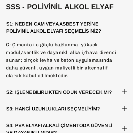
SSS - POLIVINIL ALKOL ELYAF
S1: NEDEN CAM VEYA ASBEST YERINE
POLIVINIL ALKOL ELYAFI SEÇMELISINIZ?
C: Çimento ile güçlü bağlanma, yüksek
modül/sertlik ve dayanıklı alkali/hava direnci
sunar; birçok levha ve beton uygulamasında
daha güvenli, uygun maliyetli bir alternatif
olarak kabul edilmektedir.
S2: İŞLENEBILIRLIKTEN ÖDÜN VERECEK MI?
S3: HANGI UZUNLUKLARI SEÇMELIYIM?
S4: PVA ELYAFI ALKALI ÇIMENTODA GÜVENLI
VE DAYANIKLI MIDIR?