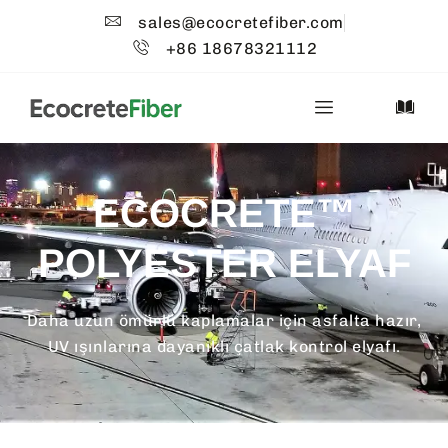
sales@ecocretefiber.com
+86 18678321112
ECOCRETE™
POLYESTER ELYAF
Daha uzun ömürlü kaplamalar için asfalta hazır,
UV ışınlarına dayanıklı çatlak kontrol elyafı.