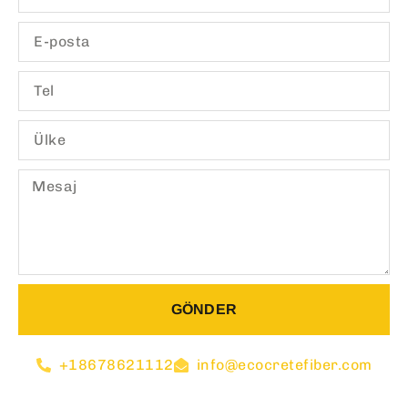
GÖNDER
+18678621112
info@ecocretefiber.com