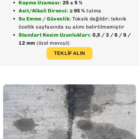
Kopma Uzaması:
25 ± 5 %
Asit/Alkali Direnci:
≥ 95 %
tutma
Su Emme / Güvenlik:
Toksik değildir; teknik
özellik sayfasında su alımı belirtilmemiştir
Standart Kesim Uzunlukları:
0,5 / 3 / 6 / 9 /
12 mm
(özel mevcut)
TEKLIF ALIN