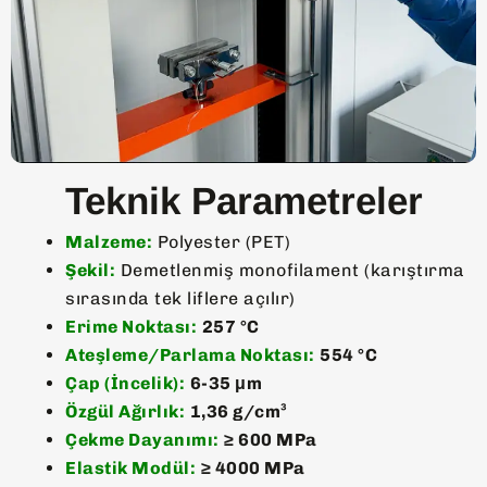
Teknik Parametreler
Malzeme:
Polyester (PET)
Şekil:
Demetlenmiş monofilament (karıştırma
sırasında tek liflere açılır)
Erime Noktası:
257 °C
Ateşleme/Parlama Noktası:
554 °C
Çap (İncelik):
6-35 μm
Özgül Ağırlık:
1,36 g/cm³
Çekme Dayanımı:
≥ 600 MPa
Elastik Modül:
≥ 4000 MPa