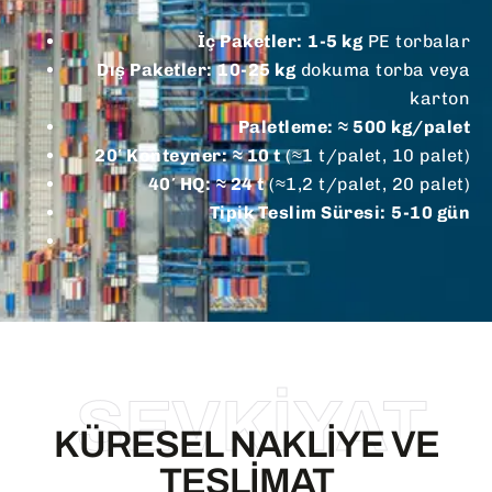
İç Paketler:
1-5 kg
PE torbalar
Dış Paketler:
10-25 kg
dokuma torba veya
karton
Paletleme:
≈ 500 kg/palet
20′ Konteyner:
≈ 10 t
(≈1 t/palet, 10 palet)
40′ HQ:
≈ 24 t
(≈1,2 t/palet, 20 palet)
Tipik Teslim Süresi:
5-10 gün
SEVKİYAT
KÜRESEL NAKLIYE VE
TESLIMAT