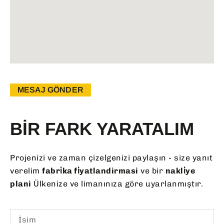
MESAJ GÖNDER
BIR FARK YARATALIM
Projenizi ve zaman çizelgenizi paylaşın - size yanıt
verelim
fabri̇ka fi̇yatlandirmasi
ve bir
nakli̇ye
plani
Ülkenize ve limanınıza göre uyarlanmıştır.