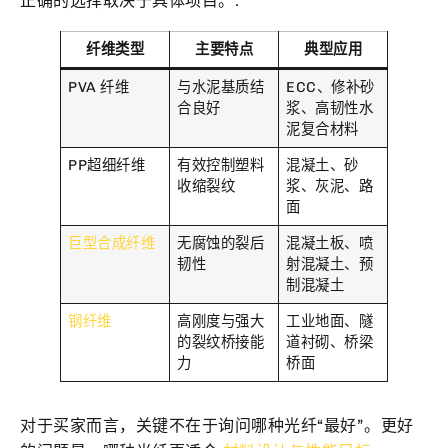
正确的选择取决于具体项目。.
纤维类型
主要特点
典型应用
PVA 纤维
与水泥基质结
ECC、修补砂
合良好
浆、高韧性水
泥复合材料
PP超细纤维
有效控制塑料
混凝土、砂
收缩裂纹
浆、灰泥、路
面
巨型合成纤维
无腐蚀的裂后
混凝土板、喷
韧性
射混凝土、预
制混凝土
钢纤维
高刚度与强大
工业地面、隧
的裂纹桥接能
道衬砌、桥梁
力
桥面
对于买家而言，关键不在于询问哪种光纤“最好”。更好