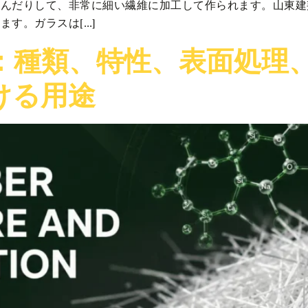
込んだりして、非常に細い繊維に加工して作られます。山東建
す。ガラスは[…]
：種類、特性、表面処理
ける用途