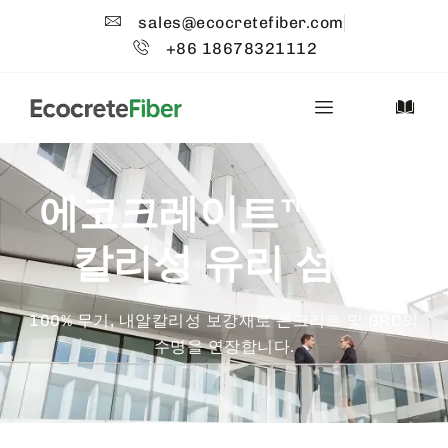
sales@ecocretefiber.com
+86 18678321112
에코크레이트™ 내알
칼리성 유리 섬유
100% 무기, 내알칼리성 보강재로 콘크리트 및 GRC의
수명을 연장합니다.