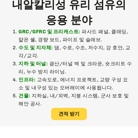
내알칼리성 유리 섬유의
응용 분야
GRC/GFRC 및 프리캐스트:
파사드 패널, 클래딩,
얇은 쉘, 경량 보드, 파이프 및 슬래브.
수도 및 지자체:
댐, 수로, 수조, 저수지, 강 호안, 교
각/교각.
지하 및 터널:
광산/터널 벽 및 크라운, 숏크리트 수
리, 누수 방지 라이닝.
인프라:
고속도로, 에너지 프로젝트, 교량 구성 요
소 및 내구성 있는 오버레이에 사용됩니다.
건물:
지하실, 내/외벽, 지붕 시스템, 군사 보호 및
해안 공사.
견적 받기