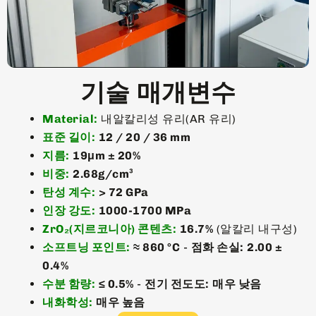
기술 매개변수
Material:
내알칼리성 유리(AR 유리)
표준 길이:
12 / 20 / 36 mm
지름:
19μm ± 20%
비중:
2.68g/cm³
탄성 계수:
> 72 GPa
인장 강도:
1000-1700 MPa
ZrO₂(지르코니아) 콘텐츠:
16.7%
(알칼리 내구성)
소프트닝 포인트:
≈ 860 °C
-
점화 손실:
2.00 ±
0.4%
수분 함량:
≤ 0.5%
-
전기 전도도:
매우 낮음
내화학성:
매우 높음