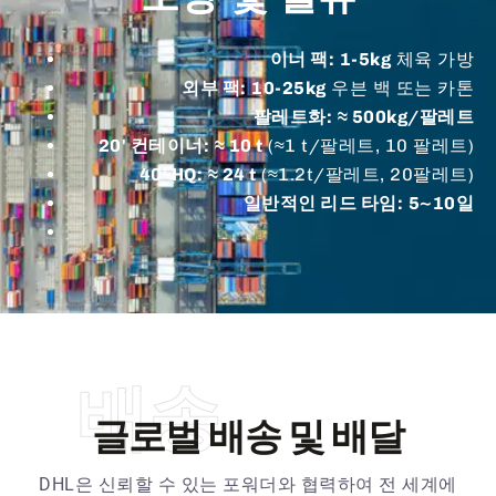
이너 팩:
1-5kg
체육 가방
외부 팩:
10-25kg
우븐 백 또는 카톤
팔레트화:
≈ 500kg/팔레트
20' 컨테이너:
≈ 10 t
(≈1 t/팔레트, 10 팔레트)
40' HQ:
≈ 24 t
(≈1.2t/팔레트, 20팔레트)
일반적인 리드 타임:
5~10일
배송
글로벌 배송 및 배달
DHL은 신뢰할 수 있는 포워더와 협력하여 전 세계에