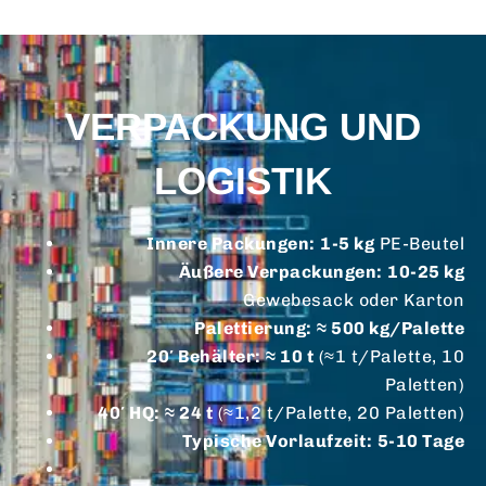
VERPACKUNG UND
LOGISTIK
Innere Packungen:
1-5 kg
PE-Beutel
Äußere Verpackungen:
10-25 kg
Gewebesack oder Karton
Palettierung:
≈ 500 kg/Palette
20′ Behälter:
≈ 10 t
(≈1 t/Palette, 10
Paletten)
40′ HQ:
≈ 24 t
(≈1,2 t/Palette, 20 Paletten)
Typische Vorlaufzeit:
5-10 Tage