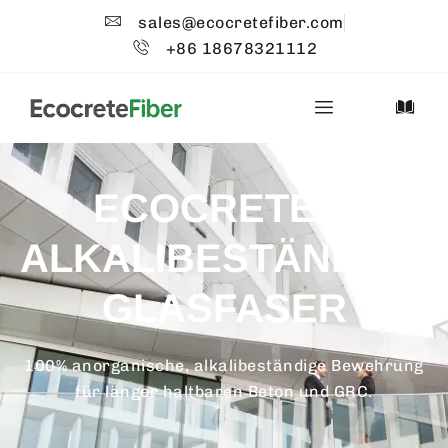
sales@ecocretefiber.com
+86 18678321112
ECOCRETE™
ALKALIBESTÄNDIGE
GLASFASER
100% anorganische, alkalibeständige Bewehrung
für länger haltbaren Beton und GRC.