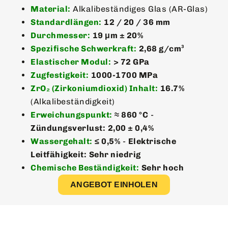
Material:
Alkalibeständiges Glas (AR-Glas)
Standardlängen:
12 / 20 / 36 mm
Durchmesser:
19 μm ± 20%
Spezifische Schwerkraft:
2,68 g/cm³
Elastischer Modul:
> 72 GPa
Zugfestigkeit:
1000-1700 MPa
ZrO₂ (Zirkoniumdioxid) Inhalt:
16.7%
(Alkalibeständigkeit)
Erweichungspunkt:
≈ 860 °C
-
Zündungsverlust:
2,00 ± 0,4%
Wassergehalt:
≤ 0,5%
-
Elektrische
Leitfähigkeit:
Sehr niedrig
Chemische Beständigkeit:
Sehr hoch
ANGEBOT EINHOLEN