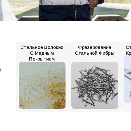
Стальное Волокно
Фрезерование
С
С Медным
Стальной Фибры
К
Покрытием
О