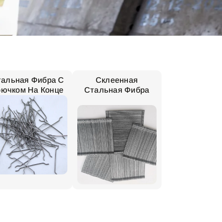
тальная Фибра С
Склеенная
рючком На Конце
Стальная Фибра