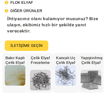
FLOK ELYAF
DIĞER ÜRÜNLER
İhtiyacınız olanı bulamıyor musunuz? Bize
ulaşın, ekibimiz hızlı bir şekilde yanıt
verecektir.
İLETIŞIME GEÇIN
Bakır Kaplı
Çelik Elyaf
Kancalı Uç
Yapıştırılmış
Çelik Elyaf
Frezeleme
Çelik Elyaf
Çelik Elyaf