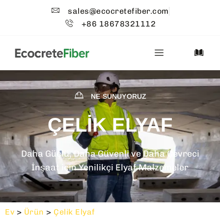
sales@ecocretefiber.com
+86 18678321112
NE SUNUYORUZ
ÇELIK ELYAF
Daha Güçlü, Daha Güvenli ve Daha Çevreci
İnşaat için Yenilikçi Elyaf Malzemeler
Ev
>
Ürün
>
Çelik Elyaf