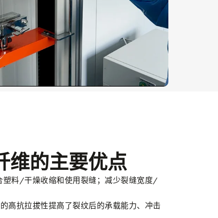
纤维的主要优点
弥合塑料/干燥收缩和使用裂缝；减少裂缝宽度/
钩尖的高抗拉拔性提高了裂纹后的承载能力、冲击