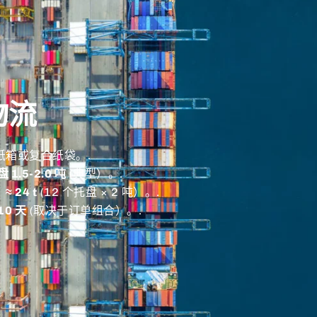
物流
纸箱或复合纸袋。.
1.5-2.0 吨
(典型）。.
：
≈ 24 t
(12 个托盘 × 2 吨）。.
10 天
(取决于订单组合）。.