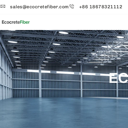
sales@ecocretefiber.com
+86 18678321112
E