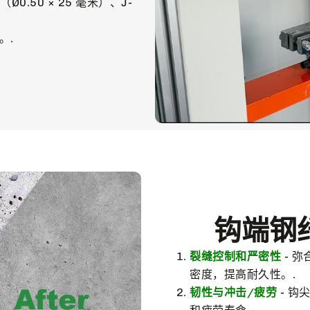
5（Ø0.50 × 25 毫米）、J-
。.
钩端钢
裂缝控制和严密性
- 
密度，提高耐久性。.
韧性与冲击/疲劳
- 