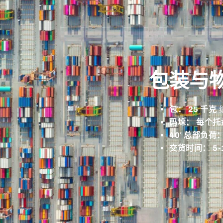
包装与
包：
25 千克
码垛：
每个托盘 
40′ 总部负荷
交货时间：
5-