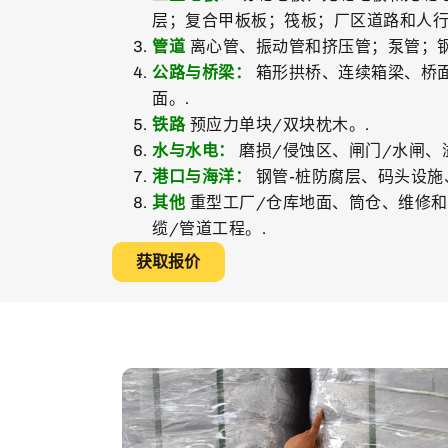
层；复合甲板板；筏板；厂区道路和人行
管道
离心管、振动管和挤压管；泵管；钢
公路与桥梁：
箱形拱桥、连续箱梁、桥面
面。.
铁路
预应力单块/双块枕木。.
水与水电：
磨损/侵蚀区、闸门/水闸、
港口与海洋：
钢管-桩防腐层、码头设施
其他
重型工厂/仓库地面、筒仓、维修
缆/管道工程。.
获取报价