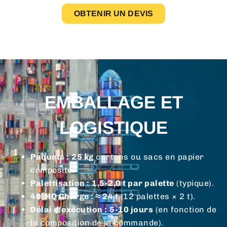
OBTENIR UN DEVIS
EMBALLAGE ET
LOGISTIQUE
Paquets :
25 kg
cartons ou sacs en papier
composite.
Palettisation :
1,5-2,0 t par palette
(typique).
40′ HQ Charge :
≈ 24 t
(12 palettes × 2 t).
Délai d'exécution :
5-10 jours
(en fonction de
la composition de la commande).