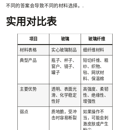
不同的答案会导致不同的材料选择。.
实用对比表
项目
玻璃
玻璃纤维
材料表格
实心玻璃制品
细纤维材料
典型产品
瓶子、杯子、
短切纤维、粗
窗户、镜子、
纱、织物、
罐子
毡、网状材
料、保温棉
主要优势
透明、表面光
高强度、柔韧
滑、化学稳定
性、绝缘性、
性好
增强性
弱点
质地脆，受冲
如果操作不
击时容易断裂
当，可能会刺
激皮肤或产生