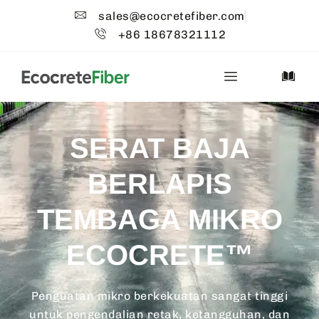
sales@ecocretefiber.com
+86 18678321112
SERAT BAJA
BERLAPIS
TEMBAGA MIKRO
ECOCRETE™
Penguatan mikro berkekuatan sangat tinggi
untuk pengendalian retak, ketangguhan, dan