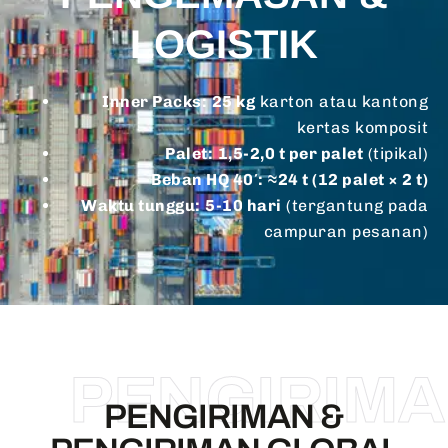
LOGISTIK
Inner Packs:
25 kg
karton atau kantong
kertas komposit
Palet:
1,5-2,0 t per palet
(tipikal)
Beban HQ 40′:
≈24 t (12 palet × 2 t)
Waktu tunggu:
5-10 hari
(tergantung pada
campuran pesanan)
PENGIRIM
PENGIRIMAN &