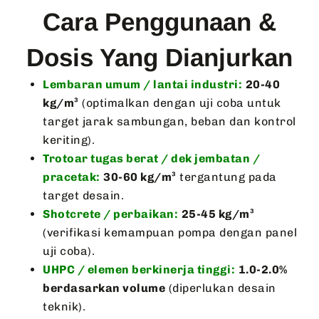
Cara Penggunaan &
Dosis Yang Dianjurkan
Lembaran umum / lantai industri:
20-40
kg/m³
(optimalkan dengan uji coba untuk
target jarak sambungan, beban dan kontrol
keriting).
Trotoar tugas berat / dek jembatan /
pracetak:
30-60 kg/m³
tergantung pada
target desain.
Shotcrete / perbaikan:
25-45 kg/m³
(verifikasi kemampuan pompa dengan panel
uji coba).
UHPC / elemen berkinerja tinggi:
1.0-2.0%
berdasarkan volume
(diperlukan desain
teknik).