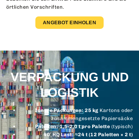
örtlichen Vorschriften.
ANGEBOT EINHOLEN
VERPACKUNG UND
LOGISTIK
Innere Packungen:
25 kg
Kartons oder
zusammengesetzte Papiersäcke
Paletten:
1,5-2,0 t pro Palette
(typisch)
40′ HQ Last:
≈24 t (12 Paletten × 2 t)