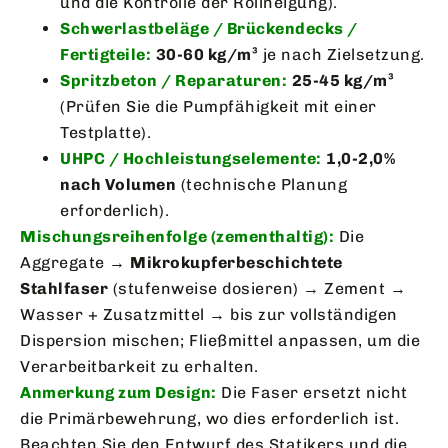
und die Kontrolle der Rollneigung).
Schwerlastbeläge / Brückendecks /
Fertigteile:
30-60 kg/m³
je nach Zielsetzung.
Spritzbeton / Reparaturen:
25-45 kg/m³
(Prüfen Sie die Pumpfähigkeit mit einer
Testplatte).
UHPC / Hochleistungselemente:
1,0-2,0%
nach Volumen
(technische Planung
erforderlich).
Mischungsreihenfolge (zementhaltig):
Die
Aggregate →
Mikrokupferbeschichtete
Stahlfaser
(stufenweise dosieren) → Zement →
Wasser + Zusatzmittel → bis zur vollständigen
Dispersion mischen; Fließmittel anpassen, um die
Verarbeitbarkeit zu erhalten.
Anmerkung zum Design:
Die Faser ersetzt nicht
die Primärbewehrung, wo dies erforderlich ist.
Beachten Sie den Entwurf des Statikers und die