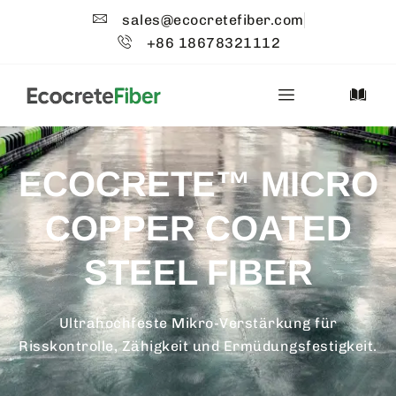
sales@ecocretefiber.com
+86 18678321112
ECOCRETE™ MICRO
COPPER COATED
STEEL FIBER
Ultrahochfeste Mikro-Verstärkung für
Risskontrolle, Zähigkeit und Ermüdungsfestigkeit.