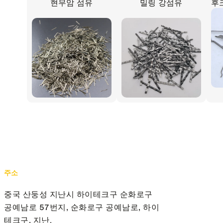
현무암 섬유
밀링 강섬유
후
주소
중국 산둥성 지난시 하이테크구 순화로구
공예남로 57번지, 순화로구 공예남로, 하이
테크구, 지난.