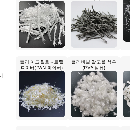
폴리 아크릴로니트릴
폴리비닐 알코올 섬유
시
파이버(PAN 파이버)
(PVA 섬유)
니