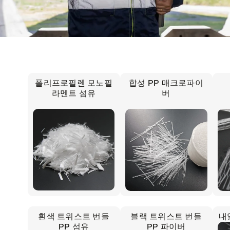
폴리프로필렌 모노필
합성 PP 매크로파이
라멘트 섬유
버
흰색 트위스트 번들
블랙 트위스트 번들
내
PP 섬유
PP 파이버