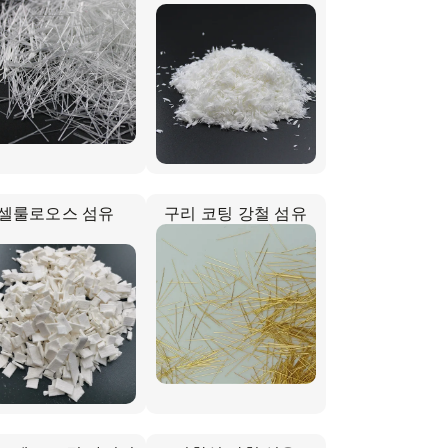
셀룰로오스 섬유
구리 코팅 강철 섬유