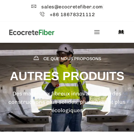
sales@ecocretefiber.com
+86 18678321112
CE QUE NOUS PROPOSONS
AUTRES PRODUITS
Des matériaux fibreux innovants pour des
constructions plus solides, plus sûres et plus
écologiques