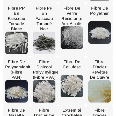
Fibre PP
Fibre PP
Fibre De
Fibre De
En
En
Verre
Polyéther
Faisceau
Faisceau
Résistante
Torsadé
Torsadé
Aux Alcalis
Blanc
Noir
Fibre De
Fibre
Fibre De
Fibre
Polyacrylonitrile
D'alcool
Cellulose
D'acier
(fibre
Polyvinylique
Revêtue
PAN)
(fibre PVA)
De Cuivre
Fibre De
Fibre
Extrémité
Fibre
Basalte
D'acier De
Crochetée
D'acier