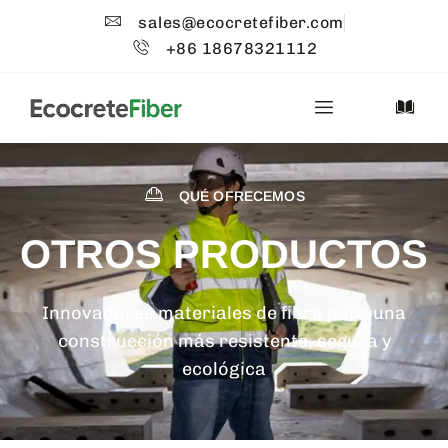
sales@ecocretefiber.com
+86 18678321112
QUÉ OFRECEMOS
OTROS PRODUCTOS
Innovadores materiales de fibra para una
construcción más resistente, segura y
ecológica