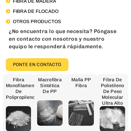
FIBRA DE MADERA
FIBRA DE FLOCADO
OTROS PRODUCTOS
¿No encuentra lo que necesita? Póngase
en contacto con nosotros y nuestro
equipo le responderá rápidamente.
PONTE EN CONTACTO
Fibra
Macrofibra
Malla PP
Fibra De
Monofilamento
Sintética
Fibra
Polietileno
De
De PP
De Peso
Polipropileno
Molecular
Ultra Alto