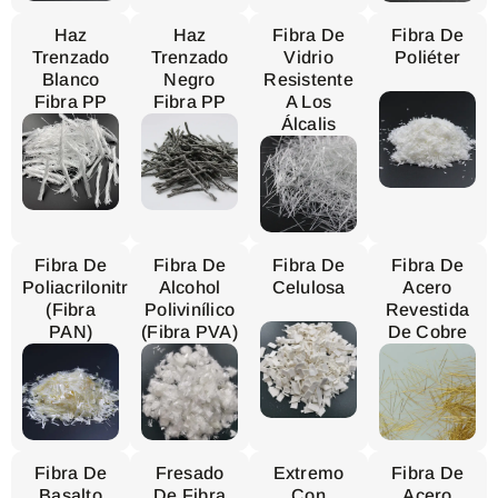
Haz
Haz
Fibra De
Fibra De
Trenzado
Trenzado
Vidrio
Poliéter
Blanco
Negro
Resistente
Fibra PP
Fibra PP
A Los
Álcalis
Fibra De
Fibra De
Fibra De
Fibra De
Poliacrilonitrilo
Alcohol
Celulosa
Acero
(fibra
Polivinílico
Revestida
PAN)
(fibra PVA)
De Cobre
Fibra De
Fresado
Extremo
Fibra De
Basalto
De Fibra
Con
Acero