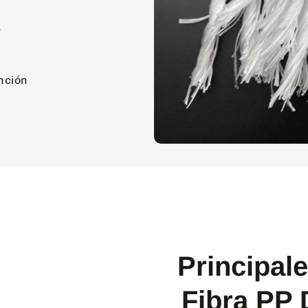
a
nción
Principal
Fibra PP 