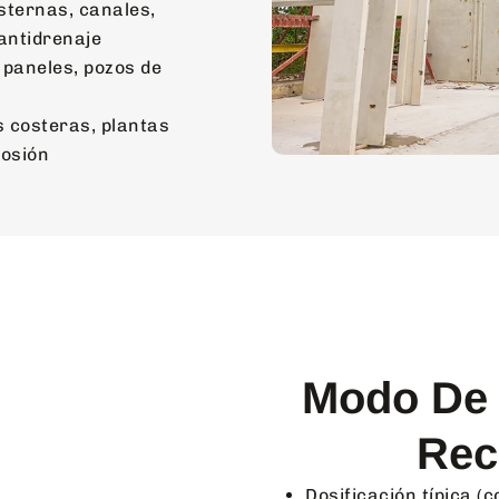
sternas, canales,
antidrenaje
 paneles, pozos de
 costeras, plantas
rosión
Modo De 
Rec
Dosificación típica (