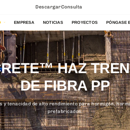
Descargar
Consulta
O
EMPRESA
NOTICIAS
PROYECTOS
PÓNGASE 
RETE™ HAZ TRE
DE FIBRA PP
as y tenacidad de alto rendimiento para hormigón, horm
prefabricados.