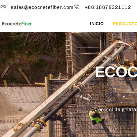
sales@ecocretefiber.com
+86 18678321112
INICIO
PRODUCT
ECOC
Control de griet