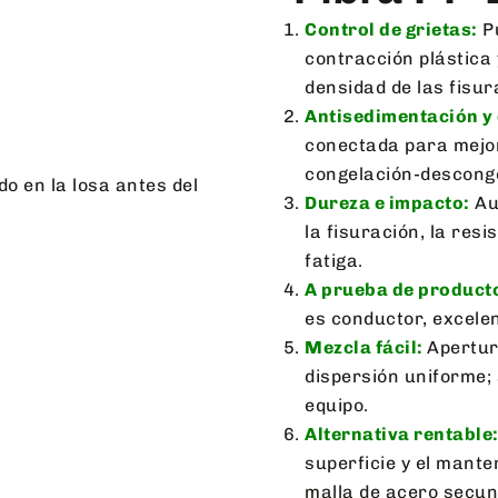
Control de grietas:
P
contracción plástica
densidad de las fisur
Antisedimentación y 
conectada para mejora
congelación-desconge
Dureza e impacto:
Au
la fisuración, la resis
fatiga.
A prueba de producto
es conductor, excelen
Mezcla fácil:
Apertur
dispersión uniforme; 
equipo.
Alternativa rentable
superficie y el mante
malla de acero secun