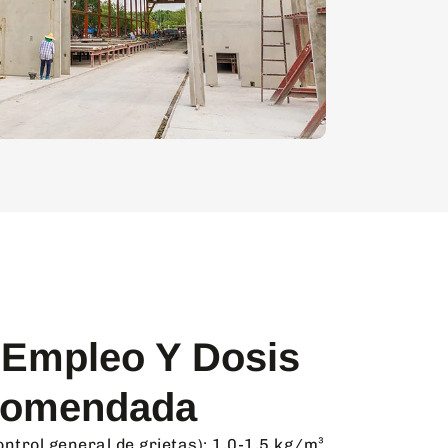
Empleo Y Dosis
omendada
control general de grietas): 1,0-1,5 kg/m³