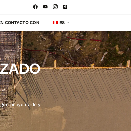
EN CONTACTO CON
ES
NZADO
igón proyectado y