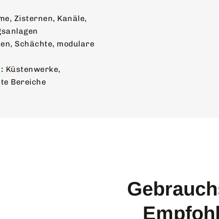
e, Zisternen, Kanäle,
gsanlagen
ten, Schächte, modulare
:
Küstenwerke,
te Bereiche
Gebrauch
Empfohl