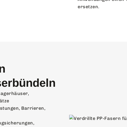
ersetzen.
n
serbündeln
agerhäuser,
ätze
tungen, Barrieren,
ngsicherungen,