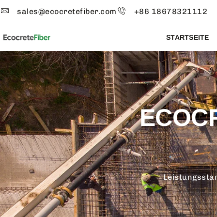
sales@ecocretefiber.com
+86 18678321112
STARTSEITE
ECOCR
Leistungsstar