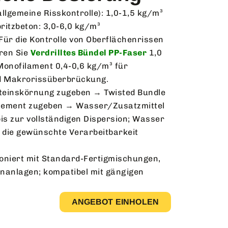
llgemeine Risskontrolle): 1,0-1,5 kg/m³
ritzbeton: 3,0-6,0 kg/m³
Für die Kontrolle von Oberflächenrissen
eren Sie
Verdrilltes Bündel PP-Faser
1,0
onofilament 0,4-0,6 kg/m³ für
nd Makrorissüberbrückung.
teinskörnung zugeben → Twisted Bundle
Zement zugeben → Wasser/Zusatzmittel
s zur vollständigen Dispersion; Wasser
r die gewünschte Verarbeitbarkeit
tioniert mit Standard-Fertigmischungen,
nanlagen; kompatibel mit gängigen
ANGEBOT EINHOLEN