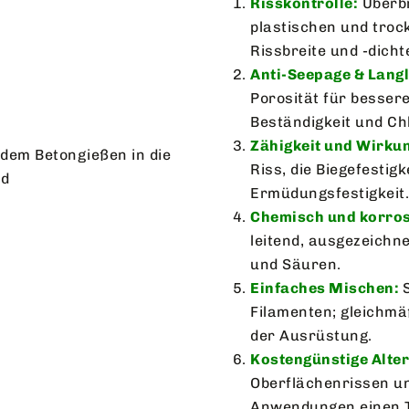
Risskontrolle:
Überb
plastischen und tro
Rissbreite und -dicht
Anti-Seepage & Langl
Porosität für bessere
Beständigkeit und Chl
Zähigkeit und Wirku
Riss, die Biegefestigk
Ermüdungsfestigkeit.
Chemisch und korros
leitend, ausgezeichn
und Säuren.
Einfaches Mischen:
Filamenten; gleichmäß
der Ausrüstung.
Kostengünstige Alter
Oberflächenrissen un
Anwendungen einen T