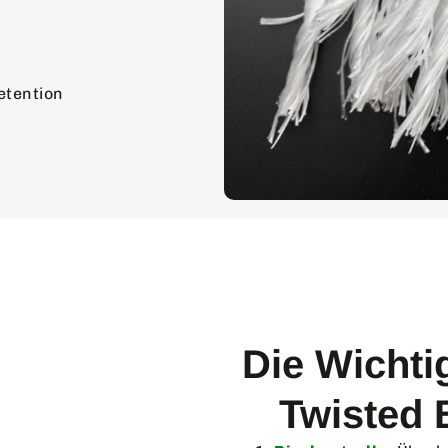
etention
Die Wichti
Twisted 