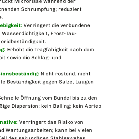
rückt Mikrorisse während der
cknenden Schrumpfung; reduziert
e.
ebigkeit:
Verringert die verbundene
 Wasserdichtigkeit, Frost-Tau-
oridbeständigkeit.
ng:
Erhöht die Tragfähigkeit nach dem
eit sowie die Schlag- und
ionsbeständig:
Nicht rostend, nicht
ete Beständigkeit gegen Salze, Laugen
Schnelle Öffnung vom Bündel bis zu den
ige Dispersion; kein Balling; kein Abrieb
native:
Verringert das Risiko von
d Wartungsarbeiten; kann bei vielen
eil des sekundären Stahlgewebes