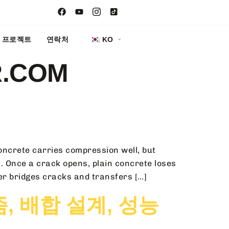
프로젝트
연락처
KO
R.COM
oncrete carries compression well, but
t. Once a crack opens, plain concrete loses
ber bridges cracks and transfers […]
, 배합 설계, 성능