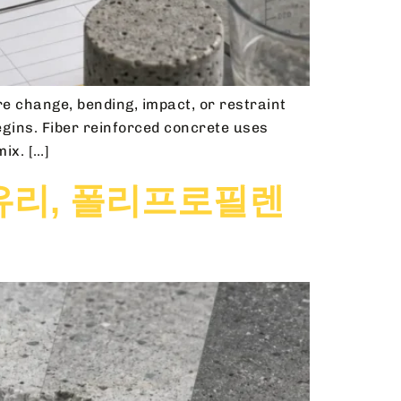
re change, bending, impact, or restraint
egins. Fiber reinforced concrete uses
ix. […]
 유리, 폴리프로필렌