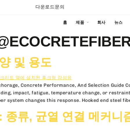
다운로드
문의
홈
제품
회사
뉴스
@ECOCRETEFIBE
양 및 용도
nchorage, Concrete Performance, And Selection Guide C
ding, impact, fatigue, temperature change, or restrain
 fiber system changes this response. Hooked end steel fi
 종류, 균열 연결 메커니즘