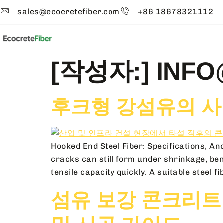
sales@ecocretefiber.com
+86 18678321112
[작성자:]
INFO
후크형 강섬유의 사
Hooked End Steel Fiber: Specifications, A
cracks can still form under shrinkage, ben
tensile capacity quickly. A suitable steel
섬유 보강 콘크리트: