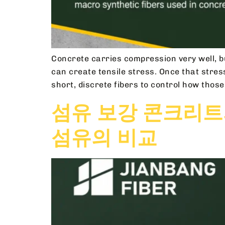
Concrete carries compression very well, bu
can create tensile stress. Once that stres
short, discrete fibers to control how thos
섬유 보강 콘크리트의
섬유의 비교