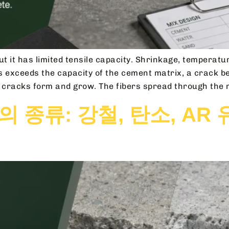
t it has limited tensile capacity. Shrinkage, temperatu
s exceeds the capacity of the cement matrix, a crack b
e cracks form and grow. The fibers spread through the m
 종류: 강철, 탄소, AR