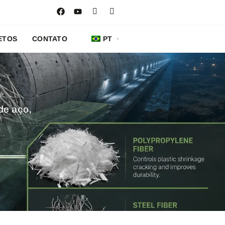
ETOS
CONTATO
PT
de aço,