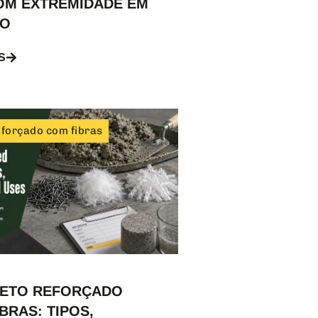
OM EXTREMIDADE EM
HO
S
forçado com fibras
ETO REFORÇADO
BRAS: TIPOS,