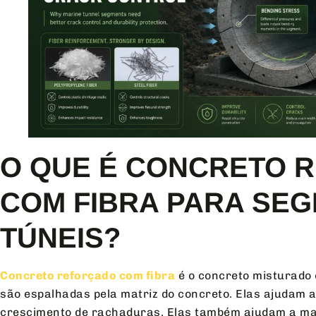
O QUE É CONCRETO 
COM FIBRA PARA SE
TÚNEIS?
Concreto reforçado com fibra
é o concreto misturado 
são espalhadas pela matriz do concreto. Elas ajudam a
crescimento de rachaduras. Elas também ajudam a man