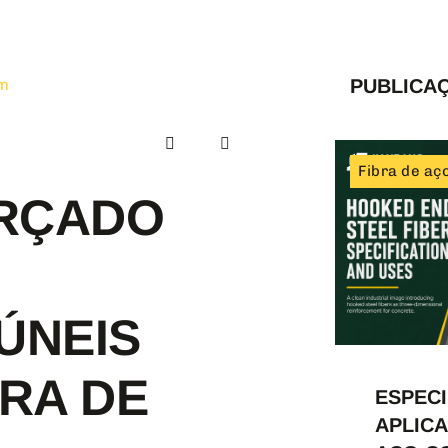
om
PUBLICA
Fibra de aç
RÇADO
ÚNEIS
RA DE
ESPECI
APLICA