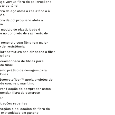
aço versus fibra de polipropileno
to de túnel
bra de aço afeta a resistência à
são
bra de polipropileno afeta a
ia
 módulo de elasticidade é
te no concreto de segmento de
 concreto com fibra tem maior
 de resistência
icroestrutura nos diz sobre a fibra
opileno
recomendada de fibras para
de túnel
nto prático de dosagem para
dores
Ecocretefiber™ apoia projetos de
 de concreto marítimo
 verificação do comprador antes
mendar fibra de concreto
ão
icações recentes
cações e aplicações da fibra de
 extremidade em gancho