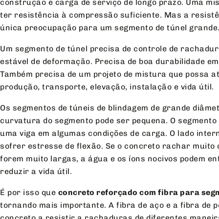
construção e carga de serviço de longo prazo. Uma mi
ter resistência à compressão suficiente. Mas a resist
única preocupação para um segmento de túnel grande
Um segmento de túnel precisa de controle de rachadu
estável de deformação. Precisa de boa durabilidade e
Também precisa de um projeto de mistura que possa at
produção, transporte, elevação, instalação e vida útil.
Os segmentos de túneis de blindagem de grande diâmet
curvatura do segmento pode ser pequena. O segmento
uma viga em algumas condições de carga. O lado inter
sofrer estresse de flexão. Se o concreto rachar muito
forem muito largas, a água e os íons nocivos podem en
reduzir a vida útil.
É por isso que
concreto reforçado com fibra para seg
tornando mais importante. A fibra de aço e a fibra de 
concreto a resistir a rachaduras de diferentes manei