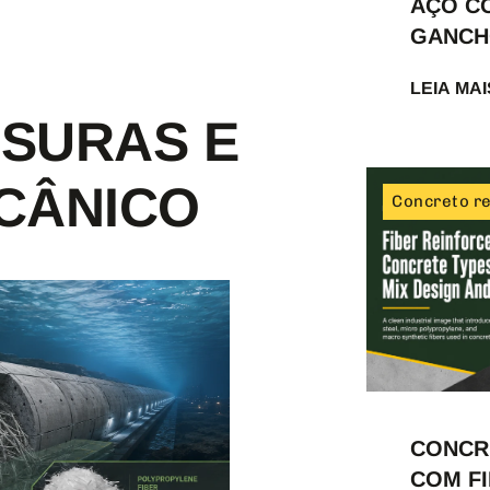
AÇO C
GANC
LEIA MAI
SSURAS E
CÂNICO
Concreto re
CONCR
COM FI