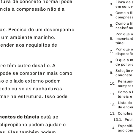
stura de concreto normal pode
Fibra de 
em concre
ência à compressão não é a
Como a fi
.
compres
Como a fi
resistênc
ras. Precisa de um desempenho
Por que o
m um ambiente marinho.
importan
túnel
ender aos requisitos de
Por que o
dispersão
O que a m
de polipr
ro têm outro desafio. A
Seleção 
 pode se comportar mais como
concreto 
no e o lado externo podem
Pensame
compra
 cedo ou se as rachaduras
Como o 
trar na estrutura. Isso pode
túneis e
Lista de
de enco
Conclus
mentos de túneis
está se
Publ
polipropileno podem ajudar o
Especifi
aço com
ras. Elas também podem