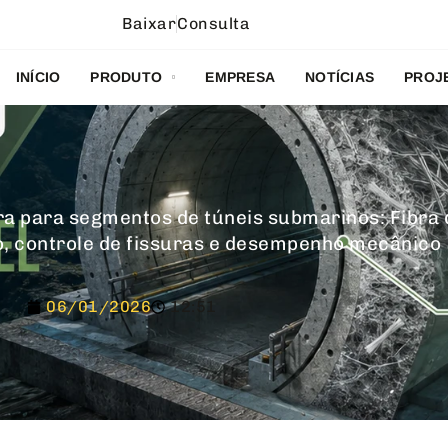
Baixar
Consulta
INÍCIO
PRODUTO
EMPRESA
NOTÍCIAS
PROJ
a para segmentos de túneis submarinos: Fibra 
no, controle de fissuras e desempenho mecânico
06/01/2026
12:51