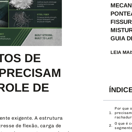
MECAN
PONTE
FISSUR
MISTU
GUIA 
LEIA MAI
TOS DE
 PRECISAM
ROLE DE
ÍNDIC
Por que 
precisam
nte exigente. A estrutura
rachadur
O que é c
tresse de flexão, carga de
segmento