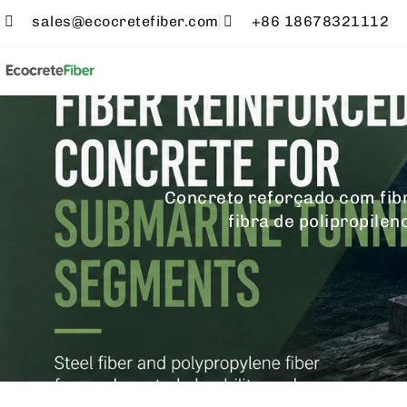
sales@ecocretefiber.com
+86 18678321112
Concreto reforçado com fibr
fibra de polipropile