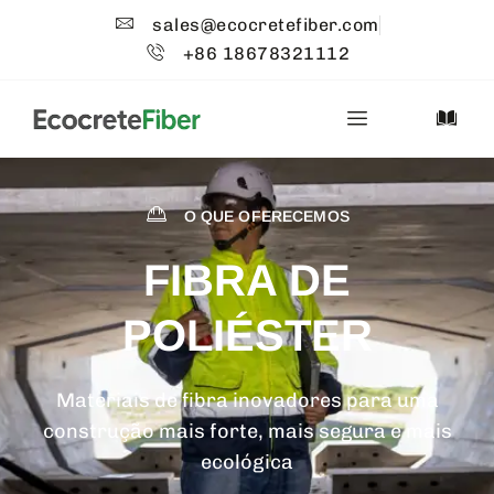
sales@ecocretefiber.com
+86 18678321112
O QUE OFERECEMOS
FIBRA DE
POLIÉSTER
Materiais de fibra inovadores para uma
construção mais forte, mais segura e mais
ecológica