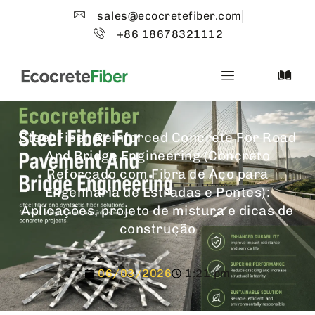
sales@ecocretefiber.com
+86 18678321112
Steel Fiber Reinforced Concrete For Road
And Bridge Engineering (Concreto
Reforçado com Fibra de Aço para
Engenharia de Estradas e Pontes):
Aplicações, projeto de mistura e dicas de
construção
06/03/2026
1:21 pm