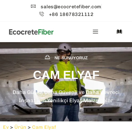
sales@ecocretefiber.com
+86 18678321112
NE SUNUYORUZ
CAM ELYAF
Daha Güçlü, Daha Güvenli ve Daha Çevreci
İnşaat için Yenilikçi Elyaf Malzemeler
Ev
>
Ürün
>
Cam Elyaf