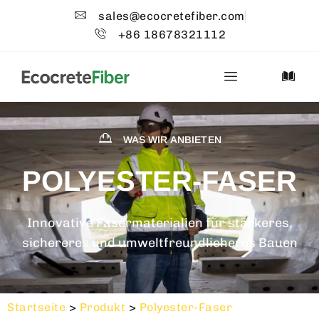
sales@ecocretefiber.com
+86 18678321112
WAS WIR ANBIETEN
POLYESTER-FASER
Innovative Fasermaterialien für stärkeres,
sichereres und umweltfreundlicheres Bauen
Startseite
>
Produkt
>
Polyester-Faser