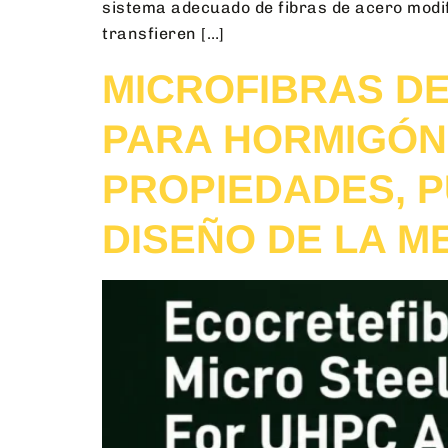
sistema adecuado de fibras de acero modi
transfieren […]
MICROFIBRAS D
PARA HORMIGÓN 
PROPIEDADES, P
DISEÑO DE LA M