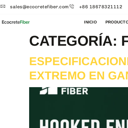
sales@ecocretefiber.com
+86 18678321112
INICIO
PRODUCT
CATEGORÍA:
ESPECIFICACION
EXTREMO EN G