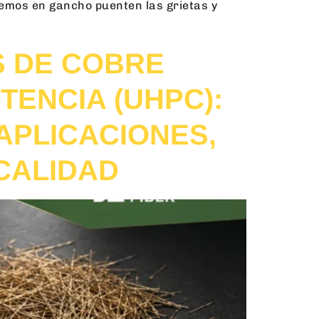
remos en gancho puenten las grietas y
S DE COBRE
TENCIA (UHPC):
APLICACIONES,
CALIDAD