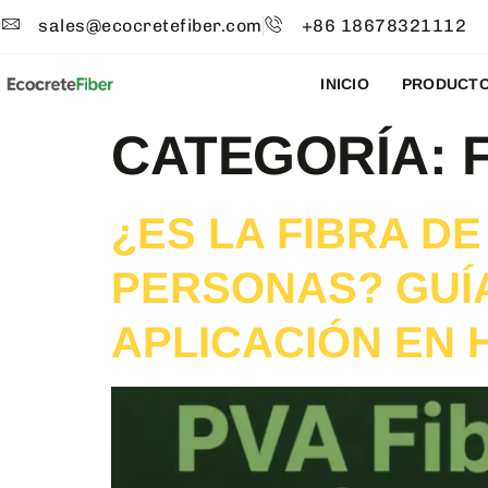
sales@ecocretefiber.com
+86 18678321112
INICIO
PRODUCT
CATEGORÍA:
¿ES LA FIBRA DE
PERSONAS? GUÍA
APLICACIÓN EN