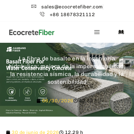
sales@ecocretefiber.com
+86 18678321112
La fibra de basalto en la ingeniería
hidráulica: mejora de la impermeabilidad,
la resistencia sísmica, la durabilidad y la
sostenibilidad
06/30/2026
12.29 h
30 de junio de 2026
12.29 h