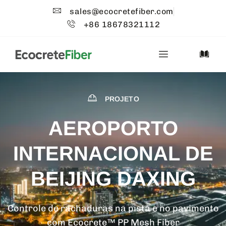
sales@ecocretefiber.com
+86 18678321112
PROJETO
AEROPORTO
INTERNACIONAL DE
BEIJING DAXING
Controle de rachaduras na pista e no pavimento
com Ecocrete™ PP Mesh Fiber