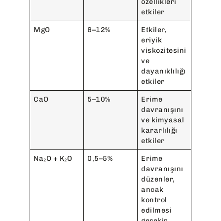
özellikleri
etkiler
MgO
6–12%
Etkiler,
eriyik
viskozitesini
ve
dayanıklılığı
etkiler
CaO
5–10%
Erime
davranışını
ve kimyasal
kararlılığı
etkiler
Na₂O + K₂O
0,5–5%
Erime
davranışını
düzenler,
ancak
kontrol
edilmesi
gerekir