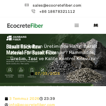
sales@ecocretefiber.com
+86 18678321112
Bazalt Elyafının Üretiminde Hangi Bazalt
Kayası Bileşimi Kullanılır? Hammadde,
Üretim, Test ve Kalite Kontrol Kılavuzu
07/03/2026
23:39
3 Temmuz 2026
23:39
info@ecocretefiber.com