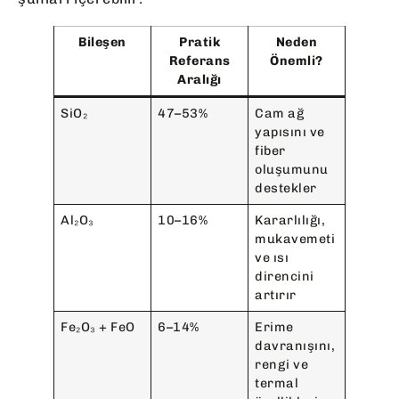
Bileşen
Pratik
Neden
Referans
Önemli?
Aralığı
SiO₂
47–53%
Cam ağ
yapısını ve
fiber
oluşumunu
destekler
Al₂O₃
10–16%
Kararlılığı,
mukavemeti
ve ısı
direncini
artırır
Fe₂O₃ + FeO
6–14%
Erime
davranışını,
rengi ve
termal