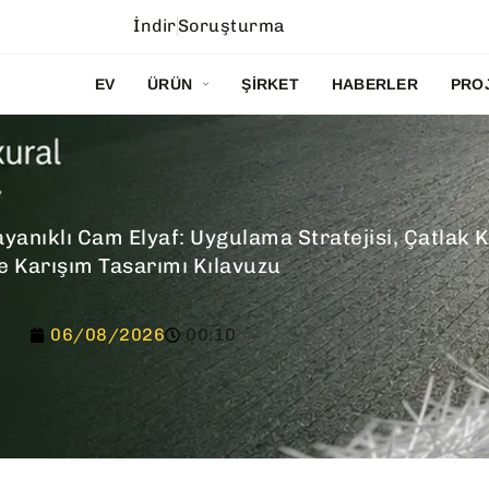
İndir
Soruşturma
EV
ÜRÜN
ŞIRKET
HABERLER
PRO
yanıklı Cam Elyaf: Uygulama Stratejisi, Çatlak 
e Karışım Tasarımı Kılavuzu
06/08/2026
00:10