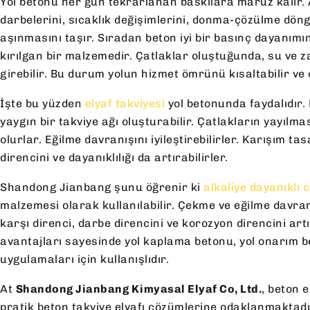
Yol betonu her gün tekrarlanan baskılara maruz kalır. 
darbelerini, sıcaklık değişimlerini, donma-çözülme döng
aşınmasını taşır. Sıradan beton iyi bir basınç dayanımı
kırılgan bir malzemedir. Çatlaklar oluştuğunda, su ve z
girebilir. Bu durum yolun hizmet ömrünü kısaltabilir ve o
İşte bu yüzden
elyaf takviyesi
yol betonunda faydalıdır. 
yaygın bir takviye ağı oluşturabilir. Çatlakların yayılm
olurlar. Eğilme davranışını iyileştirebilirler. Karışım 
direncini ve dayanıklılığı da artırabilirler.
Shandong Jianbang şunu öğrenir ki
alkaliye dayanıklı 
malzemesi olarak kullanılabilir. Çekme ve eğilme davra
karşı direnci, darbe direncini ve korozyon direncini art
avantajları sayesinde yol kaplama betonu, yol onarım b
uygulamaları için kullanışlıdır.
At
Shandong Jianbang Kimyasal Elyaf Co, Ltd.
, beton 
pratik beton takviye elyafı çözümlerine odaklanmaktad