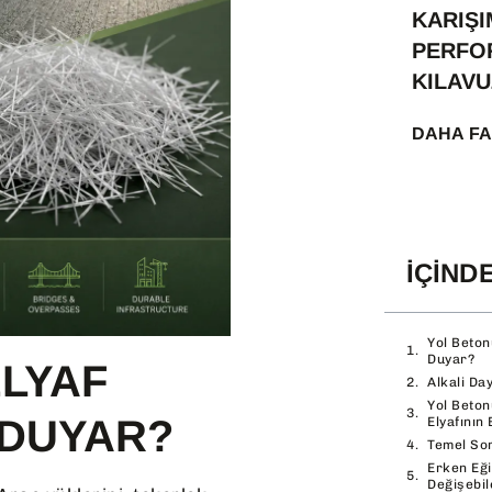
KARIŞI
PERFO
KILAV
DAHA FA
İÇIND
Yol Beton
Duyar?
LYAF
Alkali Da
Yol Beto
 DUYAR?
Elyafının 
Temel Sor
Erken Eğ
Değişebil