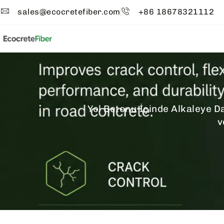
sales@ecocretefiber.com
+86 18678321112
Yol Betonu İçinde Alkaleye Da
v