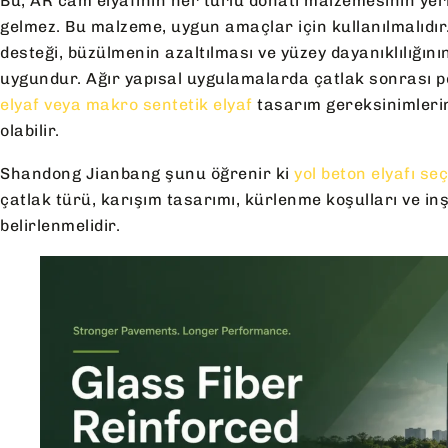
Bu, AR cam elyafının her türlü donatı malzemesinin yer
gelmez. Bu malzeme, uygun amaçlar için kullanılmalıdır.
desteği, büzülmenin azaltılması ve yüzey dayanıklılığını
uygundur. Ağır yapısal uygulamalarda çatlak sonrası 
elyaf veya makro sentetik elyaf
tasarım gereksinimlerin
olabilir.
Shandong Jianbang şunu öğrenir ki
yol beton elyafı se
çatlak türü, karışım tasarımı, kürlenme koşulları ve in
belirlenmelidir.