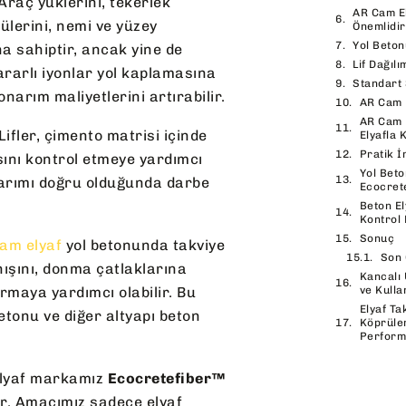
Araç yüklerini, tekerlek
AR Cam El
ülerini, nemi ve yüzey
Önemlidir
Yol Beton
na sahiptir, ancak yine de
Lif Dağıl
ararlı iyonlar yol kaplamasına
Standart 
narım maliyetlerini artırabilir.
AR Cam E
AR Cam E
Lifler, çimento matrisi içinde
Elyafla 
Pratik İ
asını kontrol etmeye yardımcı
Yol Beto
tasarımı doğru olduğunda darbe
Ecocrete
Beton El
Kontrol 
Sonuç
cam elyaf
yol betonunda takviye
Son 
nışını, donma çatlaklarına
Kancalı 
ırmaya yardımcı olabilir. Bu
ve Kulla
Elyaf Ta
etonu ve diğer altyapı beton
Köprüle
Perform
elyaf markamız
Ecocretefiber™
ır. Amacımız sadece elyaf