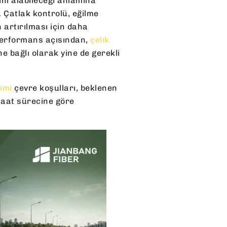
ini alabileceği anlamına
 Çatlak kontrolü, eğilme
n artırılması için daha
performans açısından,
çelik
e bağlı olarak yine de gerekli
çimi
çevre koşulları, beklenen
şaat sürecine göre