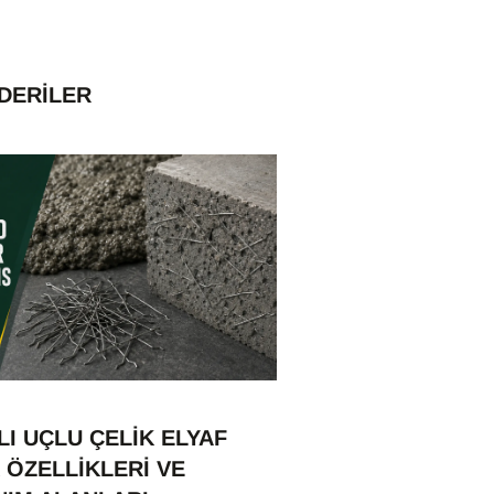
DERILER
I UÇLU ÇELIK ELYAF
 ÖZELLIKLERI VE