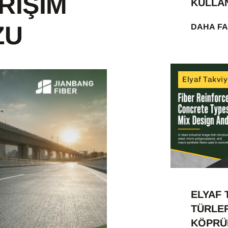
RIŞIM
KULLA
ZU
DAHA FA
Elyaf Takviy
ELYAF 
TÜRLER
KÖPRÜ