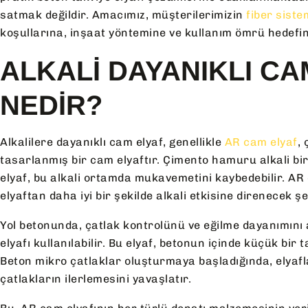
satmak değildir. Amacımız, müşterilerimizin
fiber sist
koşullarına, inşaat yöntemine ve kullanım ömrü hedefi
ALKALI DAYANIKLI CA
NEDIR?
Alkalilere dayanıklı cam elyaf, genellikle
AR cam elyaf
,
tasarlanmış bir cam elyaftır. Çimento hamuru alkali bi
elyaf, bu alkali ortamda mukavemetini kaybedebilir. AR
elyaftan daha iyi bir şekilde alkali etkisine direnecek şe
Yol betonunda, çatlak kontrolünü ve eğilme dayanımın
elyafı kullanılabilir. Bu elyaf, betonun içinde küçük bir
Beton mikro çatlaklar oluşturmaya başladığında, elyafl
çatlakların ilerlemesini yavaşlatır.