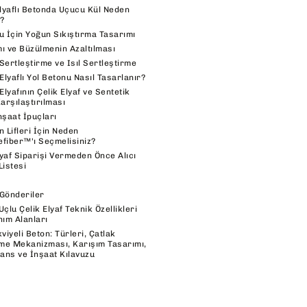
yaflı Betonda Uçucu Kül Neden
?
u İçin Yoğun Sıkıştırma Tasarımı
ımı ve Büzülmenin Azaltılması
Sertleştirme ve Isıl Sertleştirme
lyaflı Yol Betonu Nasıl Tasarlanır?
lyafının Çelik Elyaf ve Sentetik
Karşılaştırılması
nşaat İpuçları
n Lifleri İçin Neden
fiber™'ı Seçmelisiniz?
yaf Siparişi Vermeden Önce Alıcı
Listesi
Gönderiler
Uçlu Çelik Elyaf Teknik Özellikleri
nım Alanları
kviyeli Beton: Türleri, Çatlak
me Mekanizması, Karışım Tasarımı,
ans ve İnşaat Kılavuzu