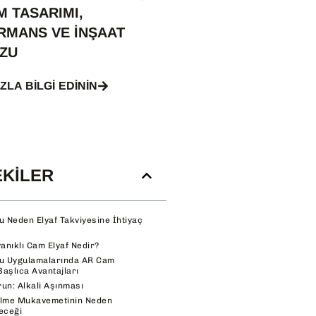
M TASARIMI,
RMANS VE İNŞAAT
UZU
ZLA BILGI EDININ
EKILER
u Neden Elyaf Takviyesine İhtiyaç
yanıklı Cam Elyaf Nedir?
nu Uygulamalarında AR Cam
Başlıca Avantajları
un: Alkali Aşınması
ilme Mukavemetinin Neden
eceği