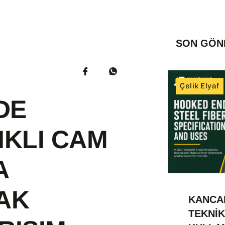
SON GÖN
Çelik Elyaf
DE
IKLI CAM
A
LAK
KANCAL
TEKNIK