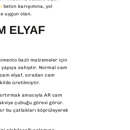
em
beton karışımına, yol
ne uygun olan.
M ELYAF
 çimento bazlı malzemeler için
r yapıya sahiptir. Normal cam
 cam elyaf, sıradan cam
kilde üretilmiştir.
ı artırmak amacıyla AR cam
 takviye çubuğu görevi görür.
ar bu çatlakları köprüleyerek