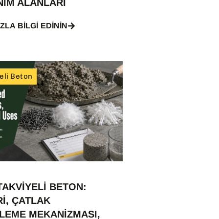
NIM ALANLARI
ZLA BILGI EDININ
eli Beton
TAKVIYELI BETON:
I, ÇATLAK
LEME MEKANIZMASI,