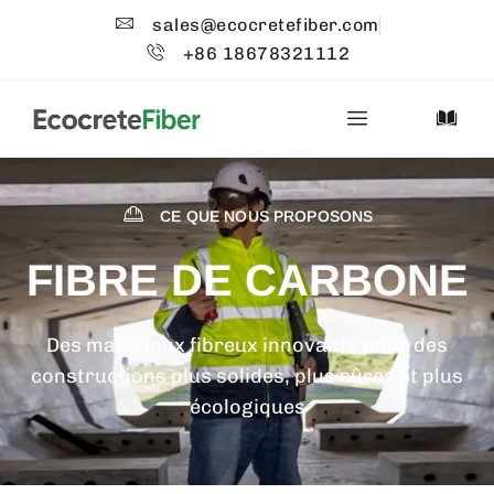
sales@ecocretefiber.com
+86 18678321112
CE QUE NOUS PROPOSONS
FIBRE DE CARBONE
Des matériaux fibreux innovants pour des
constructions plus solides, plus sûres et plus
écologiques