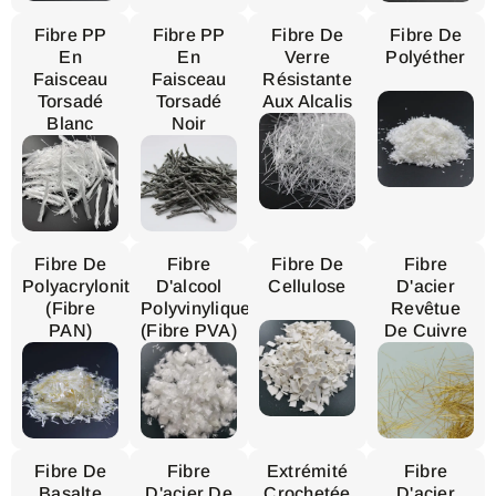
Fibre PP
Fibre PP
Fibre De
Fibre De
En
En
Verre
Polyéther
Faisceau
Faisceau
Résistante
Torsadé
Torsadé
Aux Alcalis
Blanc
Noir
Fibre De
Fibre
Fibre De
Fibre
Polyacrylonitrile
D'alcool
Cellulose
D'acier
(fibre
Polyvinylique
Revêtue
PAN)
(fibre PVA)
De Cuivre
Fibre De
Fibre
Extrémité
Fibre
Basalte
D'acier De
Crochetée
D'acier