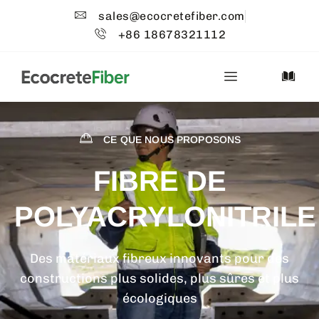
sales@ecocretefiber.com
+86 18678321112
CE QUE NOUS PROPOSONS
FIBRE DE
POLYACRYLONITRILE
Des matériaux fibreux innovants pour des
constructions plus solides, plus sûres et plus
écologiques