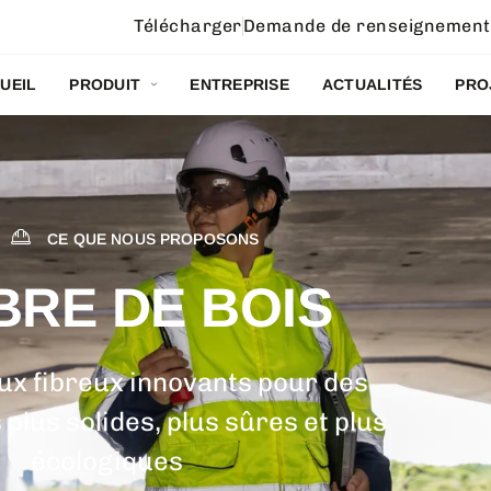
Télécharger
Demande de renseignement
UEIL
PRODUIT
ENTREPRISE
ACTUALITÉS
PRO
CE QUE NOUS PROPOSONS
BRE DE BOIS
ux fibreux innovants pour des
plus solides, plus sûres et plus
écologiques